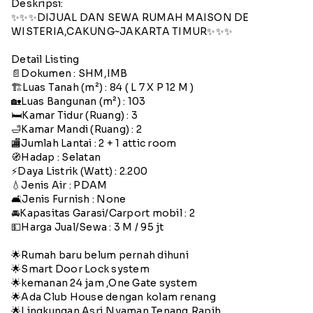
Deskripsi:
✨✨✨DIJUAL DAN SEWA RUMAH MAISON DE
WISTERIA,CAKUNG~JAKARTA TIMUR✨✨✨
Detail Listing
📄Dokumen : SHM,IMB
🏗️Luas Tanah (m²) : 84 ( L 7 X P 12 M )
🏡Luas Bangunan (m²) : 103
🛏️Kamar Tidur (Ruang) : 3
🛁Kamar Mandi (Ruang) : 2
🏬Jumlah Lantai : 2 + 1 attic room
🧭Hadap : Selatan
⚡️Daya Listrik (Watt) : 2.200
💧Jenis Air : PDAM
🛋️Jenis Furnish : None
🚘Kapasitas Garasi/Carport mobil : 2
💵Harga Jual/Sewa : 3 M / 95 jt
🌟Rumah baru belum pernah dihuni
🌟Smart Door Lock system
🌟kemanan 24 jam ,One Gate system
🌟Ada Club House dengan kolam renang
🌟Lingkungan Asri,Nyaman,Tenang,Rapih