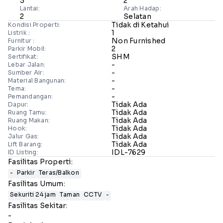
3
2
Lantai:
Arah Hadap:
2
Selatan
Tidak di Ketahui
Kondisi Properti:
1
Listrik :
Non Furnished
Furnitur :
2
Parkir Mobil:
SHM
Sertifikat:
-
Lebar Jalan:
-
Sumber Air:
-
Material Bangunan:
-
Tema:
-
Pemandangan:
Tidak Ada
Dapur:
Tidak Ada
Ruang Tamu:
Tidak Ada
Ruang Makan:
Tidak Ada
Hook:
Tidak Ada
Jalur Gas:
Tidak Ada
Lift Barang:
IDL-7629
ID Listing:
Fasilitas Properti:
-
Parkir
Teras/Balkon
Fasilitas Umum:
Sekuriti 24 jam
Taman
CCTV
-
Fasilitas Sekitar:
-