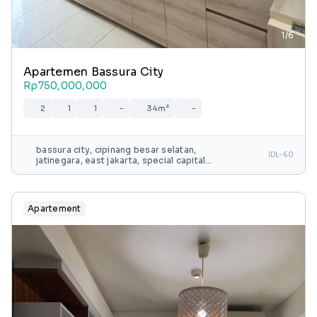
1/6
Apartemen Bassura City
Rp750,000,000
2
1
1
-
34m²
-
bassura city, cipinang besar selatan,
IDL-60
jatinegara, east jakarta, special capital
region of jakarta, java, 13240, indonesia
Apartement