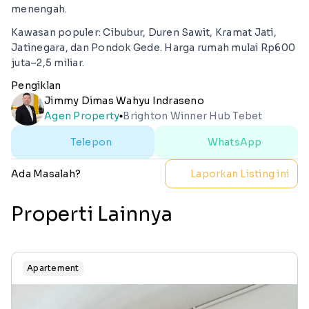
menengah.
Kawasan populer: Cibubur, Duren Sawit, Kramat Jati,
Jatinegara, dan Pondok Gede. Harga rumah mulai Rp600
juta–2,5 miliar.
Pengiklan
Jimmy Dimas Wahyu Indraseno
Agen Property
Brighton Winner Hub Tebet
lens
Telepon
WhatsApp
Ada Masalah?
Laporkan Listing ini
Properti Lainnya
Apartement