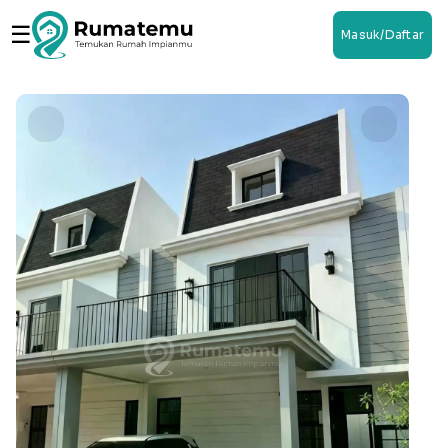
☰
Masuk/Daftar