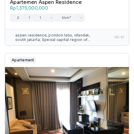
Apartemen Aspen Residence
Rp1,375,000,000
2
1
1
-
54m²
-
aspen residence, pondok labu, cilandak,
IDL-61
south jakarta, Special capital region of
jakarta, java, indonesia
Apartement