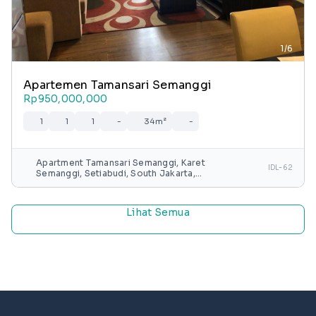
1/6
Apartemen Tamansari Semanggi
Rp950,000,000
1
1
1
-
34m²
-
Apartment Tamansari Semanggi, Karet
IDL-62
Semanggi, Setiabudi, South Jakarta,
Special capital Region of Jakarta, Java,
Indonesia
Lihat Semua