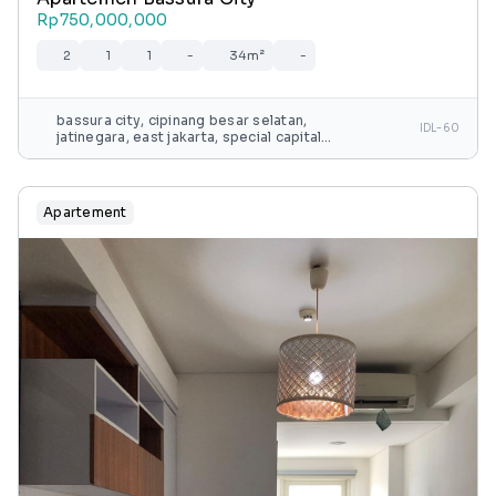
Rp750,000,000
2
1
1
-
34m²
-
bassura city, cipinang besar selatan,
IDL-60
jatinegara, east jakarta, special capital
region of jakarta, java, 13240, indonesia
Apartement