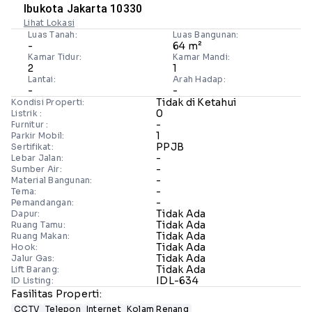
Ibukota Jakarta 10330
Lihat Lokasi
Luas Tanah:
Luas Bangunan:
-
64 m²
Kamar Tidur:
Kamar Mandi:
2
1
Lantai:
Arah Hadap:
-
-
Tidak di Ketahui
Kondisi Properti:
0
Listrik :
-
Furnitur :
1
Parkir Mobil:
PPJB
Sertifikat:
-
Lebar Jalan:
-
Sumber Air:
-
Material Bangunan:
-
Tema:
-
Pemandangan:
Tidak Ada
Dapur:
Tidak Ada
Ruang Tamu:
Tidak Ada
Ruang Makan:
Tidak Ada
Hook:
Tidak Ada
Jalur Gas:
Tidak Ada
Lift Barang:
IDL-634
ID Listing:
Fasilitas Properti:
CCTV
Telepon
Internet
Kolam Renang