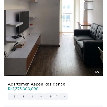
1/9
Apartemen Aspen Residence
Rp1,375,000,000
2
1
1
-
54m²
-