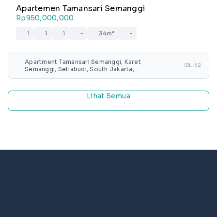
Apartemen Tamansari Semanggi
Rp950,000,000
1
1
1
-
34m²
-
Apartment Tamansari Semanggi, Karet
IDL-62
Semanggi, Setiabudi, South Jakarta,
Special capital Region of Jakarta, Java,
Indonesia
Lihat Semua