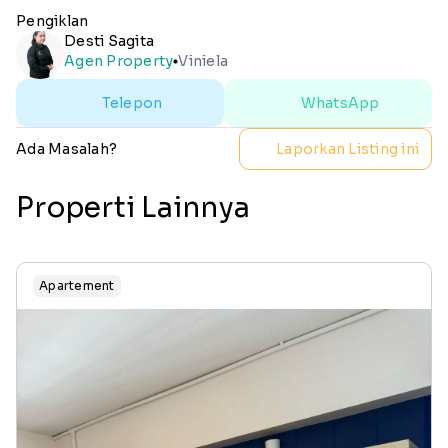
Pengiklan
Desti Sagita
Agen Property
Viniela
lens
Telepon
WhatsApp
Ada Masalah?
Laporkan Listing ini
Properti Lainnya
Apartement