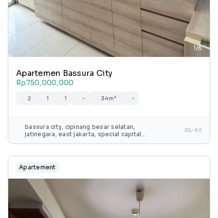
1/6
Apartemen Bassura City
Rp750,000,000
2
1
1
-
34m²
-
bassura city, cipinang besar selatan,
IDL-60
jatinegara, east jakarta, special capital
region of jakarta, java, 13240, indonesia
Apartement