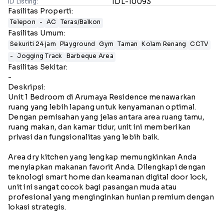
IDL-10093
ID Listing:
Fasilitas Properti:
Telepon
-
AC
Teras/Balkon
Fasilitas Umum:
Sekuriti 24 jam
Playground
Gym
Taman
Kolam Renang
CCTV
-
Jogging Track
Barbeque Area
Fasilitas Sekitar:
-
Deskripsi:
Unit 1 Bedroom di Arumaya Residence menawarkan
ruang yang lebih lapang untuk kenyamanan optimal.
Dengan pemisahan yang jelas antara area ruang tamu,
ruang makan, dan kamar tidur, unit ini memberikan
privasi dan fungsionalitas yang lebih baik.
Area dry kitchen yang lengkap memungkinkan Anda
menyiapkan makanan favorit Anda. Dilengkapi dengan
teknologi smart home dan keamanan digital door lock,
unit ini sangat cocok bagi pasangan muda atau
profesional yang menginginkan hunian premium dengan
lokasi strategis.