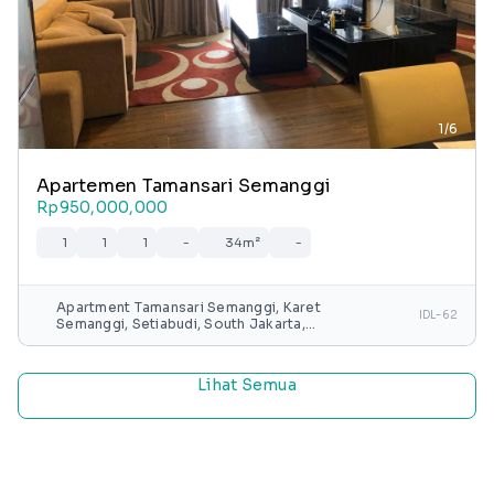
1/6
Apartemen Tamansari Semanggi
Rp950,000,000
1
1
1
-
34m²
-
Apartment Tamansari Semanggi, Karet
IDL-62
Semanggi, Setiabudi, South Jakarta,
Special capital Region of Jakarta, Java,
Indonesia
Lihat Semua