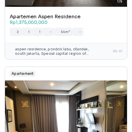
1/9
Apartemen Aspen Residence
Rp1,375,000,000
2
1
1
-
54m²
-
aspen residence, pondok labu, cilandak,
IDL-61
south jakarta, Special capital region of
jakarta, java, indonesia
Apartement