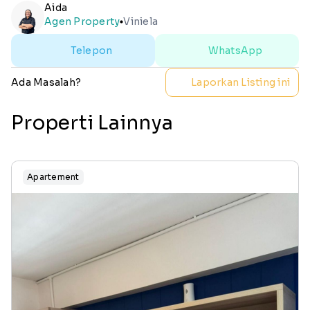
Aida
Agen Property
Viniela
lens
Telepon
WhatsApp
Ada Masalah?
Laporkan Listing ini
Properti Lainnya
Apartement