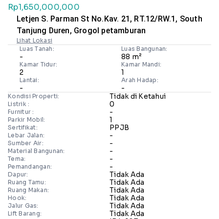
Rp1,650,000,000
Letjen S. Parman St No.Kav. 21, RT.12/RW.1, South
Tanjung Duren, Grogol petamburan
Lihat Lokasi
Luas Tanah:
Luas Bangunan:
-
88 m²
Kamar Tidur:
Kamar Mandi:
2
1
Lantai:
Arah Hadap:
-
-
Tidak di Ketahui
Kondisi Properti:
0
Listrik :
-
Furnitur :
1
Parkir Mobil:
PPJB
Sertifikat:
-
Lebar Jalan:
-
Sumber Air:
-
Material Bangunan:
-
Tema:
-
Pemandangan:
Tidak Ada
Dapur:
Tidak Ada
Ruang Tamu:
Tidak Ada
Ruang Makan:
Tidak Ada
Hook:
Tidak Ada
Jalur Gas:
Tidak Ada
Lift Barang: