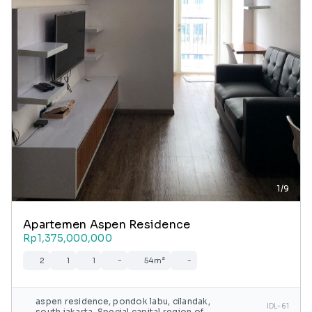
1/9
Apartemen Aspen Residence
Rp1,375,000,000
2
1
1
-
54m²
-
aspen residence, pondok labu, cilandak,
IDL-61
south jakarta, Special capital region of