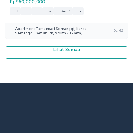
Rp950,000,000
1
1
1
-
34m²
-
Apartment Tamansari Semanggi, Karet
IDL-62
Semanggi, Setiabudi, South Jakarta,
Special capital Region of Jakarta, Java,
Indonesia
Lihat Semua