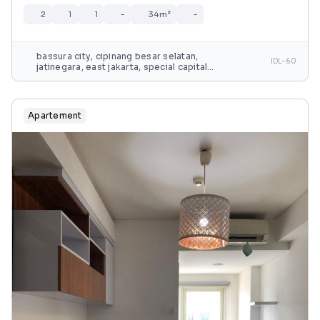
2
1
1
-
34m²
-
bassura city, cipinang besar selatan,
IDL-60
jatinegara, east jakarta, special capital
region of jakarta, java, 13240, indonesia
Apartement