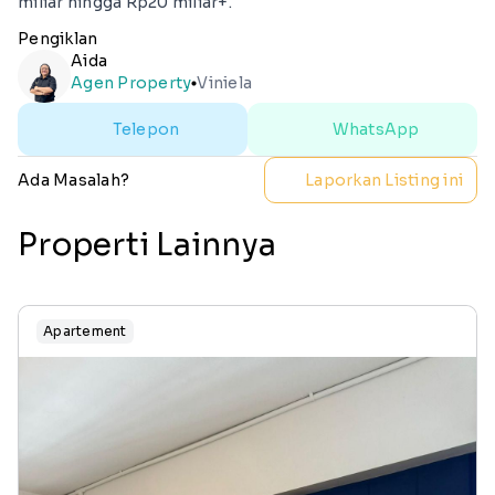
miliar hingga Rp20 miliar+.
Pengiklan
Aida
Agen Property
Viniela
lens
Telepon
WhatsApp
Ada Masalah?
Laporkan Listing ini
Properti Lainnya
Apartement