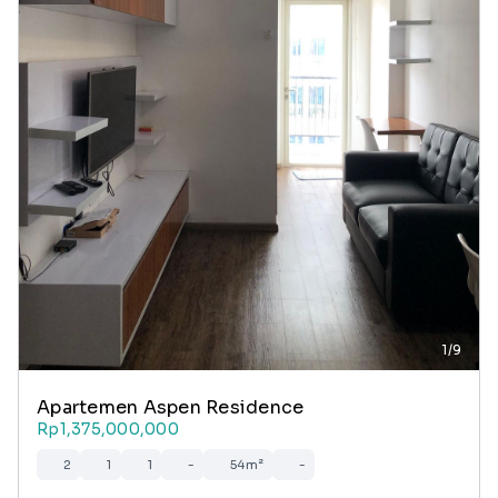
1/9
Apartemen Aspen Residence
Rp1,375,000,000
2
1
1
-
54m²
-