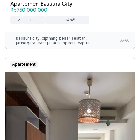
Apartemen Bassura City
Rp750,000,000
2
1
1
-
34m²
-
bassura city, cipinang besar selatan,
IDL-60
jatinegara, east jakarta, special capital
region of jakarta, java, 13240, indonesia
Apartement