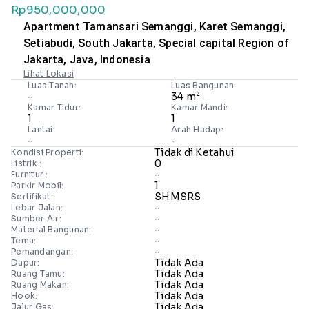
Rp950,000,000
Apartment Tamansari Semanggi, Karet Semanggi,
Setiabudi, South Jakarta, Special capital Region of
Jakarta, Java, Indonesia
Lihat Lokasi
Luas Tanah:
Luas Bangunan:
-
34 m²
Kamar Tidur:
Kamar Mandi:
1
1
Lantai:
Arah Hadap:
-
-
Tidak di Ketahui
Kondisi Properti:
0
Listrik :
-
Furnitur :
1
Parkir Mobil:
SHMSRS
Sertifikat:
-
Lebar Jalan:
-
Sumber Air:
-
Material Bangunan:
-
Tema:
-
Pemandangan:
Tidak Ada
Dapur:
Tidak Ada
Ruang Tamu:
Tidak Ada
Ruang Makan:
Tidak Ada
Hook:
Tidak Ada
Jalur Gas: