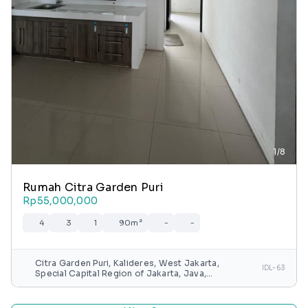
1/8
Rumah Citra Garden Puri
Rp55,000,000
4
3
1
90m²
-
-
Citra Garden Puri, Kalideres, West Jakarta,
IDL-63
Special Capital Region of Jakarta, Java,
Indonesia