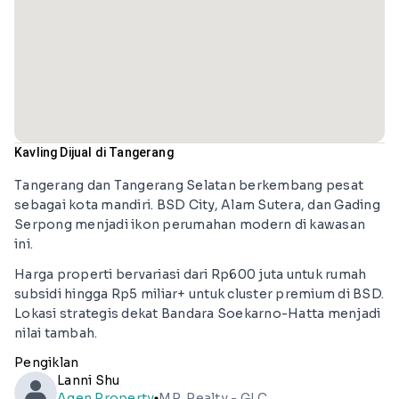
Kavling Dijual di Tangerang
Tangerang dan Tangerang Selatan berkembang pesat
sebagai kota mandiri. BSD City, Alam Sutera, dan Gading
Serpong menjadi ikon perumahan modern di kawasan
ini.
Harga properti bervariasi dari Rp600 juta untuk rumah
subsidi hingga Rp5 miliar+ untuk cluster premium di BSD.
Lokasi strategis dekat Bandara Soekarno-Hatta menjadi
nilai tambah.
Pengiklan
Lanni Shu
Agen Property
MR. Realty - GLC
lens