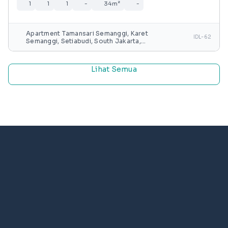
1
1
1
-
34m²
-
Apartment Tamansari Semanggi, Karet
IDL-62
Semanggi, Setiabudi, South Jakarta,
Special capital Region of Jakarta, Java,
Indonesia
Lihat Semua