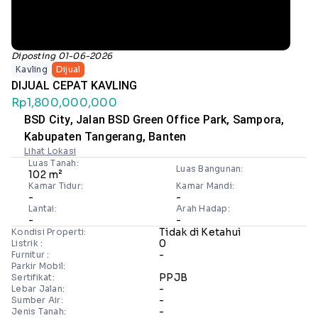
Diposting 01-06-2026
Kavling
Dijual
DIJUAL CEPAT KAVLING
Rp1,800,000,000
BSD City, Jalan BSD Green Office Park, Sampora,
Kabupaten Tangerang, Banten
Lihat Lokasi
Luas Tanah:
Luas Bangunan:
102 m²
Kamar Tidur:
Kamar Mandi:
-
-
Lantai:
Arah Hadap:
-
-
Tidak di Ketahui
Kondisi Properti:
0
Listrik :
-
Furnitur :
Parkir Mobil:
PPJB
Sertifikat:
-
Lebar Jalan:
-
Sumber Air:
-
Jenis Tanah: