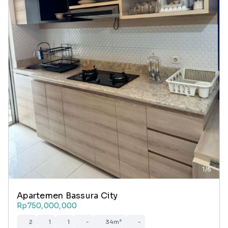
1/6
Apartemen Bassura City
Rp750,000,000
2
1
1
-
34m²
-