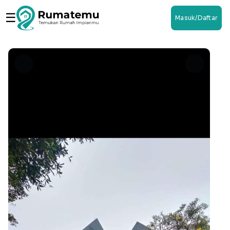
☰
Masuk/Daftar