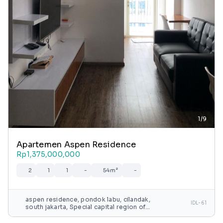
1/9
Apartemen Aspen Residence
Rp1,375,000,000
2
1
1
-
54m²
-
aspen residence, pondok labu, cilandak,
IDL-61
south jakarta, Special capital region of
jakarta, java, indonesia