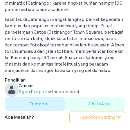
diminati di Jatinangor karena tingkat hunian hampir 100
persen setiap tahun akademik.
Fasilitas di Jatinangor sangat lengkap berkat kepadatan
kampus dan populasi mahasiswa yang tinggi. Pusat
perbelanjaan Jatos (Jatinangor Town Square), berbagai
restoran dan kafe, klinik kesehatan mahasiswa, bank,
dan tempat fotokopi tersebar di seluruh kawasan. Akses
tol Cisumdawu dan jalan tol baru memperlancar koneksi
ke Bandung hanya 30 menit. Suasana akademis yang
dinamis dan komunitas intelektual yang beragam
menjadikan Jatinangor kawasan yang selalu hidup.
Pengiklan
Zanuar
Agen Property
Independent
lens
Telepon
WhatsApp
Ada Masalah?
Laporkan Listing ini