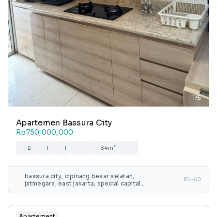
1/6
Apartemen Bassura City
Rp750,000,000
2
1
1
-
34m²
-
bassura city, cipinang besar selatan,
IDL-60
jatinegara, east jakarta, special capital
region of jakarta, java, 13240, indonesia
Apartement