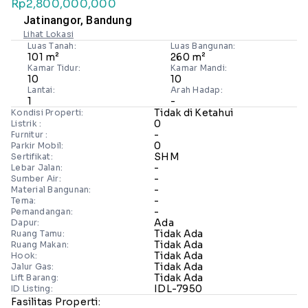
Rp2,800,000,000
Jatinangor, Bandung
Lihat Lokasi
Luas Tanah:
Luas Bangunan:
101 m²
260 m²
Kamar Tidur:
Kamar Mandi:
10
10
Lantai:
Arah Hadap:
1
-
Tidak di Ketahui
Kondisi Properti:
0
Listrik :
-
Furnitur :
0
Parkir Mobil:
SHM
Sertifikat:
-
Lebar Jalan:
-
Sumber Air:
-
Material Bangunan:
-
Tema:
-
Pemandangan:
Ada
Dapur:
Tidak Ada
Ruang Tamu:
Tidak Ada
Ruang Makan:
Tidak Ada
Hook:
Tidak Ada
Jalur Gas:
Tidak Ada
Lift Barang:
IDL-7950
ID Listing:
Fasilitas Properti: