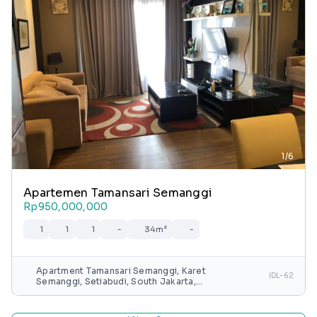
1/6
Apartemen Tamansari Semanggi
Rp950,000,000
1
1
1
-
34m²
-
Apartment Tamansari Semanggi, Karet
IDL-62
Semanggi, Setiabudi, South Jakarta,
Special capital Region of Jakarta, Java,
Indonesia