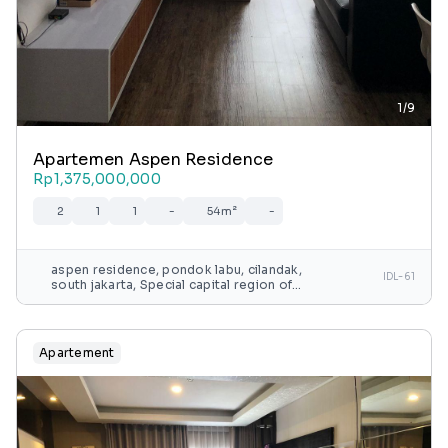
1/9
Apartemen Aspen Residence
Rp1,375,000,000
2
1
1
-
54m²
-
aspen residence, pondok labu, cilandak,
IDL-61
south jakarta, Special capital region of
jakarta, java, indonesia
Apartement