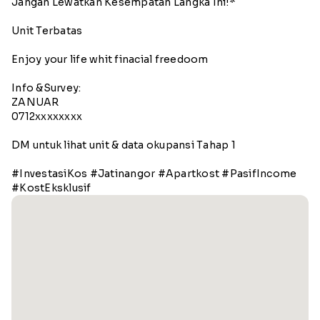
Jangan Lewatkan Kesempatan Langka Ini!*
Unit Terbatas
Enjoy your life whit finacial freedoom
Info &Survey:
ZANUAR
0712xxxxxxxx
DM untuk lihat unit & data okupansi Tahap 1
#InvestasiKos #Jatinangor #Apartkost #PasifIncome
#KostEksklusif