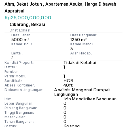
Ahm, Dekat Jotun , Apartemen Asuka, Harga Dibawah
Appraisal
Rp25,000,000,000
Cikarang, Bekasi
Lihat Lokasi
Luas Tanah:
Luas Bangunan:
5000 m²
1250 m²
Kamar Tidur:
Kamar Mandi:
-
3
Lantai:
Arah Hadap:
2
-
Tidak di Ketahui
Kondisi Properti:
1
Listrik :
-
Furnitur :
1
Parkir Mobil:
HGB
Sertifikat:
40ft
Akses Kontainer:
Analisis Mengenai Dampak
Dokumen Lingkungan:
Lingkungan
Izin Mendirikan Bangunan
Izin:
0
Lebar Bangunan:
0
Panjang Bangunan:
0
Tinggi Bangunan:
0
Meter Jalan:
0
Tahun Bangunan:
Kosong
Status: