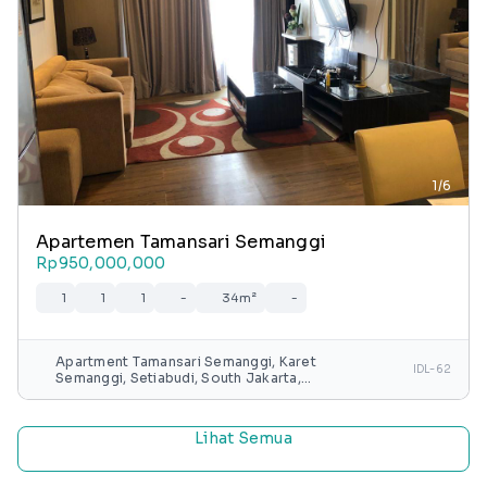
1/6
Apartemen Tamansari Semanggi
Rp950,000,000
1
1
1
-
34m²
-
Apartment Tamansari Semanggi, Karet
IDL-62
Semanggi, Setiabudi, South Jakarta,
Special capital Region of Jakarta, Java,
Indonesia
Lihat Semua