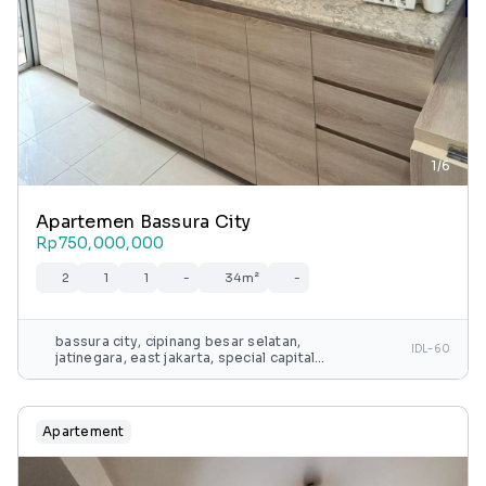
1/6
Apartemen Bassura City
Rp750,000,000
2
1
1
-
34m²
-
bassura city, cipinang besar selatan,
IDL-60
jatinegara, east jakarta, special capital
region of jakarta, java, 13240, indonesia
Apartement