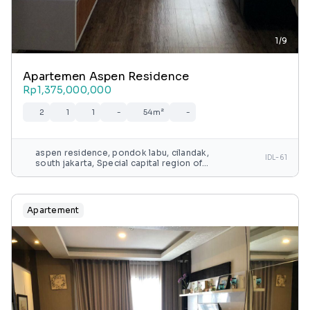
1/9
Apartemen Aspen Residence
Rp1,375,000,000
2
1
1
-
54m²
-
aspen residence, pondok labu, cilandak,
IDL-61
south jakarta, Special capital region of
jakarta, java, indonesia
Apartement