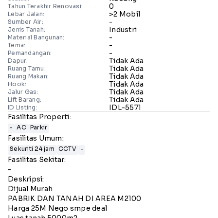
0
Tahun Terakhir Renovasi:
>2 Mobil
Lebar Jalan:
-
Sumber Air:
Industri
Jenis Tanah:
-
Material Bangunan:
-
Tema:
-
Pemandangan:
Tidak Ada
Dapur:
Tidak Ada
Ruang Tamu:
Tidak Ada
Ruang Makan:
Tidak Ada
Hook:
Tidak Ada
Jalur Gas:
Tidak Ada
Lift Barang:
IDL-5571
ID Listing:
Fasilitas Properti:
-
AC
Parkir
Fasilitas Umum:
Sekuriti 24 jam
CCTV
-
Fasilitas Sekitar:
-
Deskripsi:
Dijual Murah
PABRIK DAN TANAH DI AREA M2100
Harga 25M Nego smpe deal
Luas tanah 5000m2