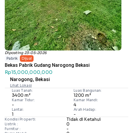
Diposting 23-05-2026
Pabrik
Dijual
Bekas Pabrik Gudang Narogong Bekasi
Rp15,000,000,000
Narogong, Bekasi
Lihat Lokasi
Luas Tanah:
Luas Bangunan:
3400 m²
1200 m²
Kamar Tidur:
Kamar Mandi:
-
4
Lantai:
Arah Hadap:
1
-
Tidak di Ketahui
Kondisi Properti:
0
Listrik :
-
Furnitur :