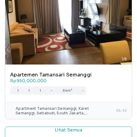
1/6
Apartemen Tamansari Semanggi
Rp950,000,000
1
1
1
-
34m²
-
Apartment Tamansari Semanggi, Karet
IDL-62
Semanggi, Setiabudi, South Jakarta,
Special capital Region of Jakarta, Java,
Indonesia
Lihat Semua