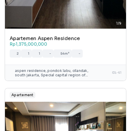
1/9
Apartemen Aspen Residence
Rp1,375,000,000
2
1
1
-
54m²
-
aspen residence, pondok labu, cilandak,
IDL-61
south jakarta, Special capital region of
jakarta, java, indonesia
Apartement