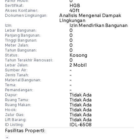
0
Parkir Mobil:
HGB
Sertifikat:
40ft
Akses Kontainer:
Analisis Mengenai Dampak
Dokumen Lingkungan:
Lingkungan
Izin Mendirikan Bangunan
Izin:
0
Lebar Bangunan:
0
Panjang Bangunan:
0
Tinggi Bangunan:
0
Meter Jalan:
0
Tahun Bangunan:
Kosong
Status:
0
Tahun Terakhir Renovasi:
2 Mobil
Lebar Jalan:
-
Sumber Air:
-
Jenis Tanah:
-
Material Bangunan:
-
Tema:
-
Pemandangan:
Tidak Ada
Dapur:
Tidak Ada
Ruang Tamu:
Tidak Ada
Ruang Makan:
Tidak Ada
Hook:
Tidak Ada
Jalur Gas:
Tidak Ada
Lift Barang:
IDL-6508
ID Listing:
Fasilitas Properti:
-