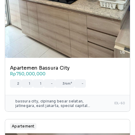
1/6
Apartemen Bassura City
Rp750,000,000
2
1
1
-
34m²
-
bassura city, cipinang besar selatan,
IDL-60
jatinegara, east jakarta, special capital
region of jakarta, java, 13240, indonesia
Apartement