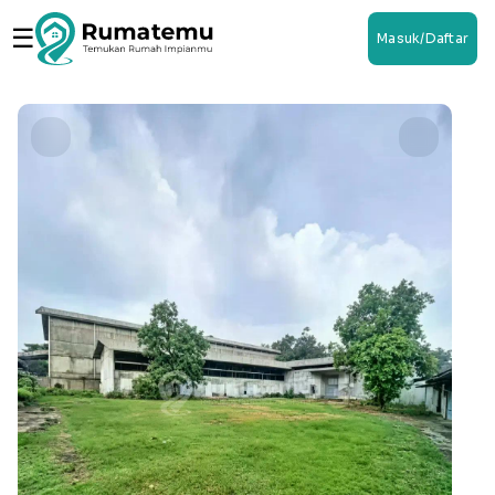
☰
Masuk/Daftar