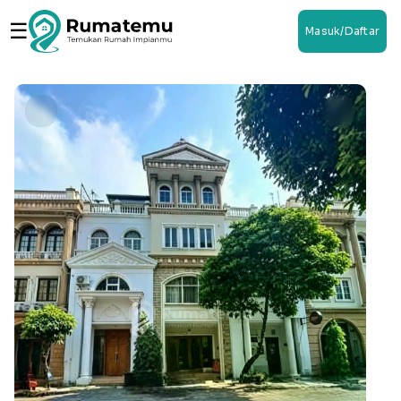
☰
Masuk/Daftar