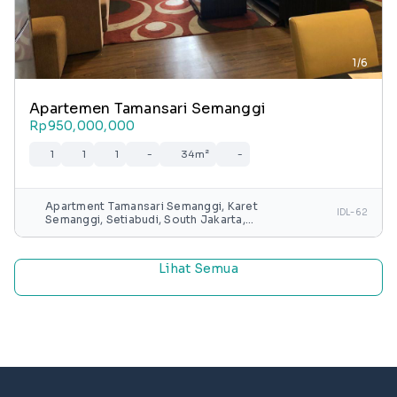
1/6
Apartemen Tamansari Semanggi
Rp950,000,000
1
1
1
-
34m²
-
Apartment Tamansari Semanggi, Karet
IDL-62
Semanggi, Setiabudi, South Jakarta,
Special capital Region of Jakarta, Java,
Indonesia
Lihat Semua