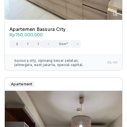
1/6
Apartemen Bassura City
Rp750,000,000
2
1
1
-
34m²
-
bassura city, cipinang besar selatan,
IDL-60
jatinegara, east jakarta, special capital
region of jakarta, java, 13240, indonesia
Apartement