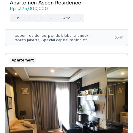
Apartemen Aspen Residence
Rp1,375,000,000
2
1
1
-
54m²
-
aspen residence, pondok labu, cilandak,
IDL-61
south jakarta, Special capital region of
jakarta, java, indonesia
Apartement