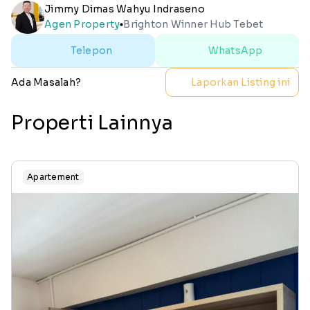
Jimmy Dimas Wahyu Indraseno
Agen Property
Brighton Winner Hub Tebet
lens
Telepon
WhatsApp
Ada Masalah?
Laporkan Listing ini
Properti Lainnya
Apartement