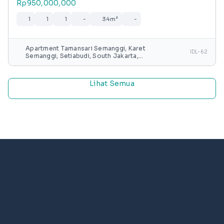
Rp950,000,000
1
1
1
-
34m²
-
Apartment Tamansari Semanggi, Karet
IDL-62
Semanggi, Setiabudi, South Jakarta,
Special capital Region of Jakarta, Java,
Indonesia
Lihat Semua