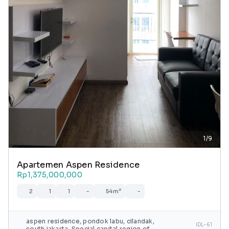
1/9
Apartemen Aspen Residence
Rp1,375,000,000
2
1
1
-
54m²
-
aspen residence, pondok labu, cilandak,
IDL-61
south jakarta, Special capital region of