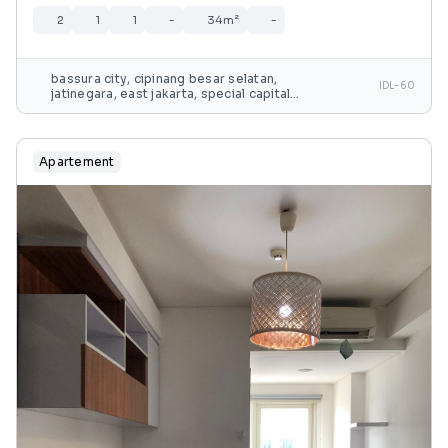
2
1
1
-
34m²
-
bassura city, cipinang besar selatan,
IDL-60
jatinegara, east jakarta, special capital
region of jakarta, java, 13240, indonesia
Apartement