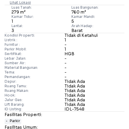
Lihat Lokasi
Luas Tanah:
Luas Bangunan:
279 m²
760 m²
Kamar Tidur:
Kamar Mandi:
1
5
Lantai:
Arah Hadap:
3
Barat
Tidak di Ketahui
Kondisi Properti:
1
Listrik :
-
Furnitur :
1
Parkir Mobil:
HGB
Sertifikat:
-
Lebar Jalan:
-
Sumber Air:
-
Material Bangunan:
-
Tema:
-
Pemandangan:
Tidak Ada
Dapur:
Tidak Ada
Ruang Tamu:
Tidak Ada
Ruang Makan:
Tidak Ada
Hook:
Tidak Ada
Jalur Gas:
Tidak Ada
Lift Barang:
IDL-7548
ID Listing:
Fasilitas Properti:
-
Parkir
Fasilitas Umum: