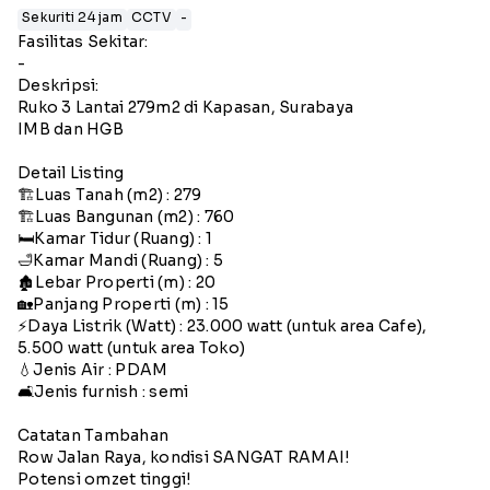
Sekuriti 24 jam
CCTV
-
Fasilitas Sekitar:
-
Deskripsi:
Ruko 3 Lantai 279m2 di Kapasan, Surabaya
IMB dan HGB
Detail Listing
🏗️Luas Tanah (m2) : 279
🏗️Luas Bangunan (m2) : 760
🛏️Kamar Tidur (Ruang) : 1
🛁Kamar Mandi (Ruang) : 5
🏚️Lebar Properti (m) : 20
🏡Panjang Properti (m) : 15
⚡️Daya Listrik (Watt) : 23.000 watt (untuk area Cafe),
5.500 watt (untuk area Toko)
💧Jenis Air : PDAM
🛋️Jenis furnish : semi
Catatan Tambahan
Row Jalan Raya, kondisi SANGAT RAMAI!
Potensi omzet tinggi!