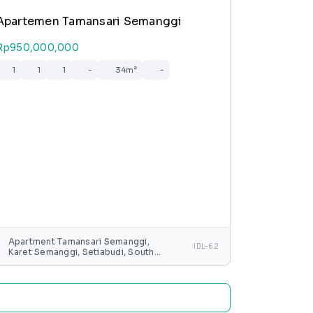
Apartemen Tamansari Semanggi
Rp950,000,000
1
1
1
-
34m²
-
Apartment Tamansari Semanggi,
IDL-62
Karet Semanggi, Setiabudi, South
Jakarta, Special capital Region of
Jakarta, Java, Indonesia