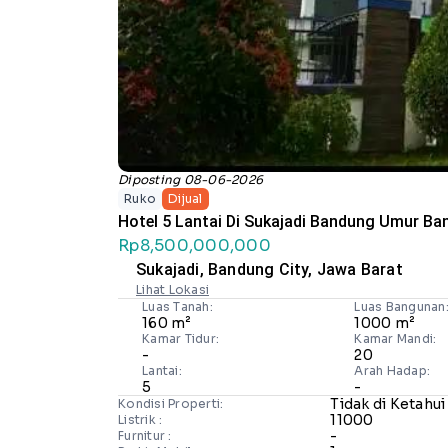
Diposting 08-06-2026
Ruko
Dijual
Hotel 5 Lantai Di Sukajadi Bandung Umur Ba
Rp8,500,000,000
Sukajadi, Bandung City, Jawa Barat
Lihat Lokasi
Luas Tanah:
Luas Bangunan
160 m²
1000 m²
Kamar Tidur:
Kamar Mandi:
-
20
Lantai:
Arah Hadap:
5
-
Tidak di Ketahui
Kondisi Properti:
11000
Listrik :
-
Furnitur :