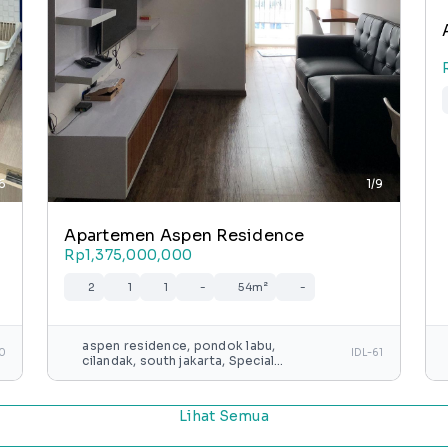
/6
1/9
Apartemen Aspen Residence
Rp1,375,000,000
2
1
1
-
54m²
-
aspen residence, pondok labu,
60
IDL-61
cilandak, south jakarta, Special
capital region of jakarta, java,
indonesia
Lihat Semua