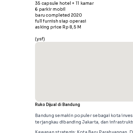
35 capsule hotel + 11 kamar
6 parkir mobil
baru completed 2020
full furnish siap operasi
asking price Rp 8,5 M
(ysf)
Ruko Dijual di Bandung
Bandung semakin populer sebagai kota investa
terjangkau dibanding Jakarta, dan infrastruk
Kawasan strategis: Kota Baru Parahyangan, Da