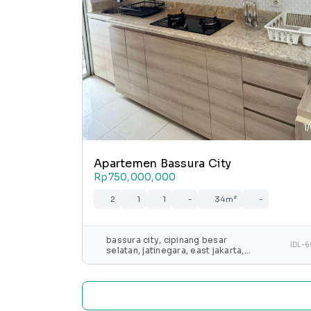
1
Apartemen Bassura City
Rp750,000,000
2
1
1
-
34m²
-
bassura city, cipinang besar
IDL-
selatan, jatinegara, east jakarta,
special capital region of jakarta,
java, 13240, indonesia