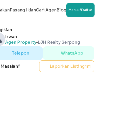
wakan
Pasang Iklan
Cari Agen
Blog
Masuk/Daftar
giklan
Irwan
Agen Property
LJH Realty Serpong
lens
Telepon
WhatsApp
 Masalah?
Laporkan Listing ini