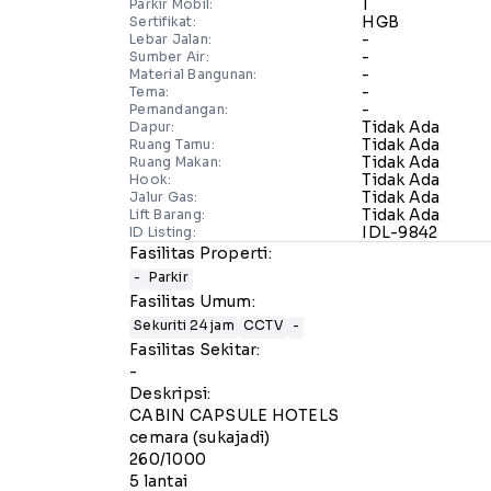
1
Parkir Mobil:
HGB
Sertifikat:
-
Lebar Jalan:
-
Sumber Air:
-
Material Bangunan:
-
Tema:
-
Pemandangan:
Tidak Ada
Dapur:
Tidak Ada
Ruang Tamu:
Tidak Ada
Ruang Makan:
Tidak Ada
Hook:
Tidak Ada
Jalur Gas:
Tidak Ada
Lift Barang:
IDL-9842
ID Listing:
Fasilitas Properti:
-
Parkir
Fasilitas Umum:
Sekuriti 24 jam
CCTV
-
Fasilitas Sekitar:
-
Deskripsi:
CABIN CAPSULE HOTELS
cemara (sukajadi)
260/1000
5 lantai