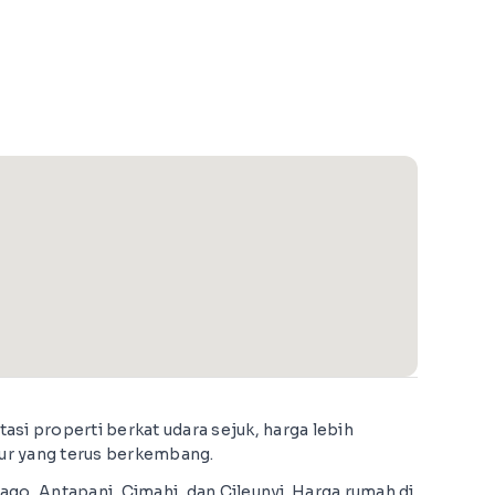
si properti berkat udara sejuk, harga lebih
tur yang terus berkembang.
go, Antapani, Cimahi, dan Cileunyi. Harga rumah di