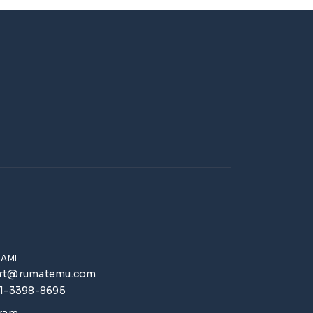
KAMI
rt@rumatemu.com
51-3398-8695
gram