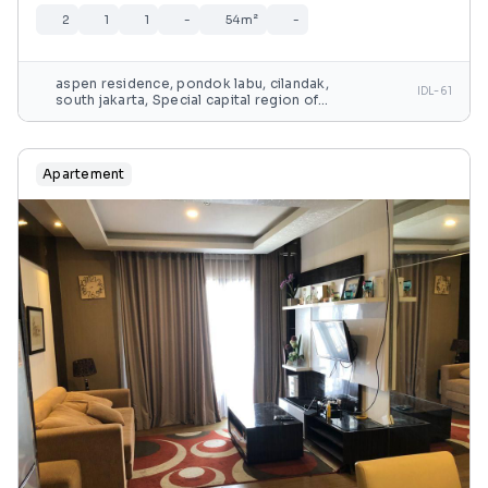
2
1
1
-
54m²
-
aspen residence, pondok labu, cilandak,
IDL-61
south jakarta, Special capital region of
jakarta, java, indonesia
Apartement