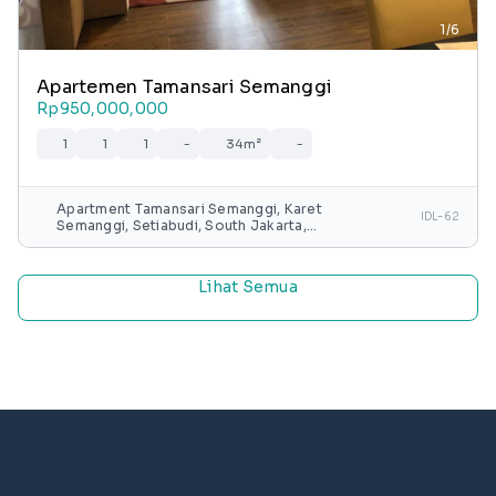
1/6
Apartemen Tamansari Semanggi
Rp950,000,000
1
1
1
-
34m²
-
Apartment Tamansari Semanggi, Karet
IDL-62
Semanggi, Setiabudi, South Jakarta,
Special capital Region of Jakarta, Java,
Indonesia
Lihat Semua