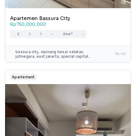
1/6
Apartemen Bassura City
Rp750,000,000
2
1
1
-
34m²
-
bassura city, cipinang besar selatan,
IDL-60
jatinegara, east jakarta, special capital
region of jakarta, java, 13240, indonesia
Apartement