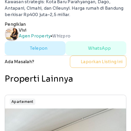
Kawasan strategis: Kota Baru Parahyangan, Dago,
Antapani, Cimahi, dan Cileunyi. Harga rumah di Bandung
berkisar Rp400 juta–2,5 miliar.
Pengiklan
Vivi
Agen Property
Whizpro
lens
Telepon
WhatsApp
Ada Masalah?
Laporkan Listing ini
Properti Lainnya
Apartement