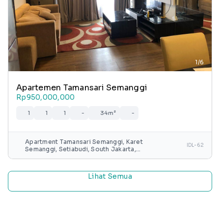
1/6
Apartemen Tamansari Semanggi
Rp950,000,000
1
1
1
-
34m²
-
Apartment Tamansari Semanggi, Karet
IDL-62
Semanggi, Setiabudi, South Jakarta,
Special capital Region of Jakarta, Java,
Indonesia
Lihat Semua