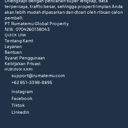
Dilengkapi dengan pencarian super lengkap, data
terpercaya, traffic besar, sehingga properti impian Anda
akan lebih mudah dipasarkan dan dicari oleh ribuan calon
pembeli.
PT Rumatemu Global Property
NIB : 0704260138043
QUICK LINK
Tentang Kami
Layanan
Bantuan
Syarat Penggunaan
Kebijakan Privasi
HUBUNGI KAMI
support@rumatemu.com
+62 851-3398-8695
Instagram
Facebook
Tiktok
Linkedin