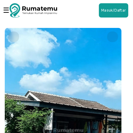
☰
Masuk/Daftar