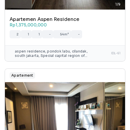
1/9
Apartemen Aspen Residence
Rp1,375,000,000
2
1
1
-
54m²
-
aspen residence, pondok labu, cilandak,
IDL-61
south jakarta, Special capital region of
jakarta, java, indonesia
Apartement