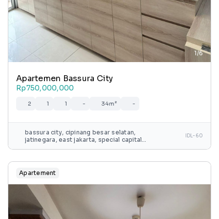
1/6
Apartemen Bassura City
Rp750,000,000
2
1
1
-
34m²
-
bassura city, cipinang besar selatan,
IDL-60
jatinegara, east jakarta, special capital
region of jakarta, java, 13240, indonesia
Apartement