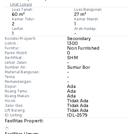
Lihat Lokasi
Luas Tanah:
Luas Bangunan:
60 m²
27 m²
Kamar Tidur:
Kamar Mandi:
2
1
Lantai:
Arah Hadap:
1
-
Secondary
Kondisi Properti:
1300
Listrik :
Non Furnished
Furnitur :
0
Parkir Mobil:
SHM
Sertifikat:
-
Lebar Jalan:
Sumur Bor
Sumber Air:
-
Material Bangunan:
-
Tema:
-
Pemandangan:
Ada
Dapur:
Ada
Ruang Tamu:
Ada
Ruang Makan:
Tidak Ada
Hook:
Tidak Ada
Jalur Gas:
Tidak Ada
Lift Barang:
IDL-2579
ID Listing:
Fasilitas Properti:
-
Fasilitas Umum: