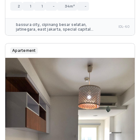
2
1
1
-
34m²
-
bassura city, cipinang besar selatan,
IDL-60
jatinegara, east jakarta, special capital
region of jakarta, java, 13240, indonesia
Apartement