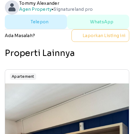
Tommy Alexander
Agen Property
Signatureland pro
lens
Telepon
WhatsApp
Ada Masalah?
Laporkan Listing ini
Properti Lainnya
Apartement