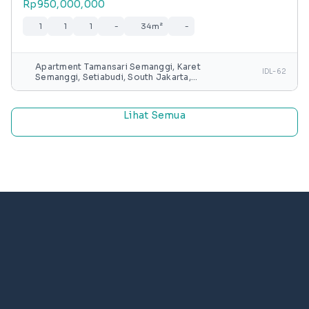
Rp950,000,000
1
1
1
-
34m²
-
Apartment Tamansari Semanggi, Karet
IDL-62
Semanggi, Setiabudi, South Jakarta,
Special capital Region of Jakarta, Java,
Indonesia
Lihat Semua