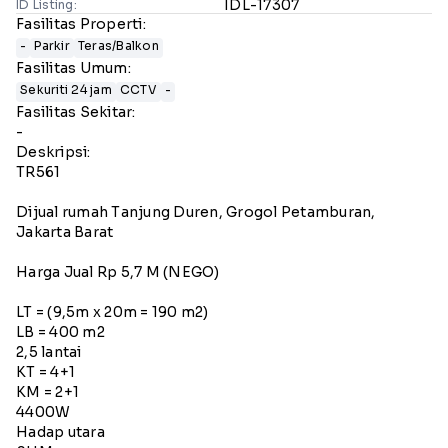
IDL-17307
ID Listing:
Fasilitas Properti:
-
Parkir
Teras/Balkon
Fasilitas Umum:
Sekuriti 24 jam
CCTV
-
Fasilitas Sekitar:
-
Deskripsi:
TR561
Dijual rumah Tanjung Duren, Grogol Petamburan,
Jakarta Barat
Harga Jual Rp 5,7 M (NEGO)
LT = (9,5m x 20m = 190 m2)
LB = 400 m2
2,5 lantai
KT = 4+1
KM = 2+1
4400W
Hadap utara