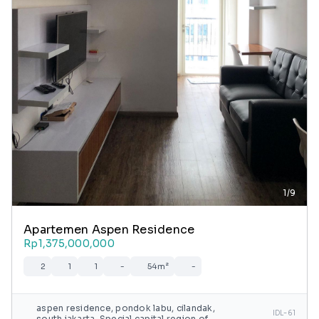
1/9
Apartemen Aspen Residence
Rp1,375,000,000
2
1
1
-
54m²
-
aspen residence, pondok labu, cilandak,
IDL-61
south jakarta, Special capital region of