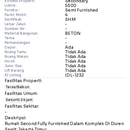
Secondary
Kondisi Properti:
5500
Listrik :
Semi Furnished
Furnitur :
4
Parkir Mobil:
SHM
Sertifikat:
-
Lebar Jalan:
-
Sumber Air:
BETON
Material Bangunan:
-
Tema:
-
Pemandangan:
Ada
Dapur:
Tidak Ada
Ruang Tamu:
Tidak Ada
Ruang Makan:
Tidak Ada
Hook:
Tidak Ada
Jalur Gas:
Tidak Ada
Lift Barang:
IDL-1232
ID Listing:
Fasilitas Properti:
Teras/Balkon
Fasilitas Umum:
Sekuriti 24 jam
Fasilitas Sekitar:
-
Deskripsi:
Rumah Second Fully Furnished Dalam Komplek Di Duren
Sawit Jakarta Timur