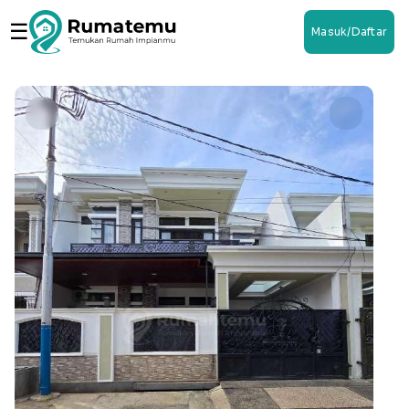
☰
Masuk/Daftar