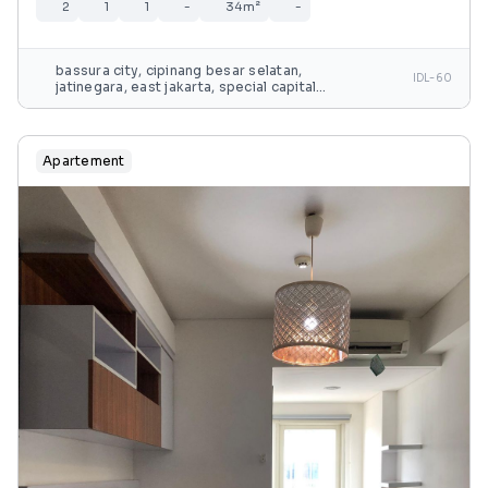
2
1
1
-
34m²
-
bassura city, cipinang besar selatan,
IDL-60
jatinegara, east jakarta, special capital
region of jakarta, java, 13240, indonesia
Apartement