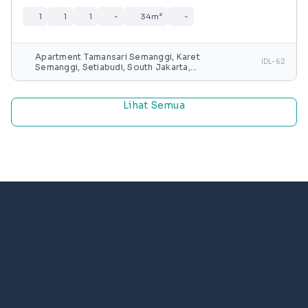
1
1
1
-
34m²
-
Apartment Tamansari Semanggi, Karet
IDL-62
Semanggi, Setiabudi, South Jakarta,
Special capital Region of Jakarta, Java,
Indonesia
Lihat Semua