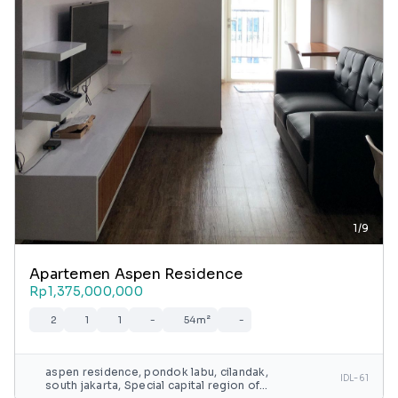
1/9
Apartemen Aspen Residence
Rp1,375,000,000
2
1
1
-
54m²
-
aspen residence, pondok labu, cilandak,
IDL-61
south jakarta, Special capital region of