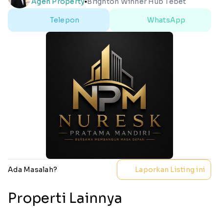
Agen Property
Brighton Winner Hub Tebet
lens
Telepon
WhatsApp
Ada Masalah?
Laporkan Listing ini
Properti Lainnya