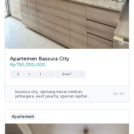
1/6
Apartemen Bassura City
Rp750,000,000
2
1
1
-
34m²
-
bassura city, cipinang besar selatan,
IDL-60
jatinegara, east jakarta, special capital
region of jakarta, java, 13240, indonesia
Apartement