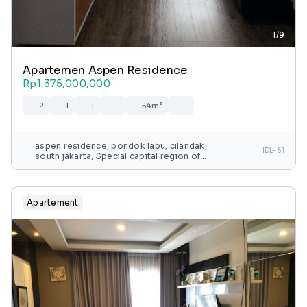
1/9
Apartemen Aspen Residence
Rp1,375,000,000
2
1
1
-
54m²
-
aspen residence, pondok labu, cilandak,
IDL-61
south jakarta, Special capital region of
jakarta, java, indonesia
Apartement