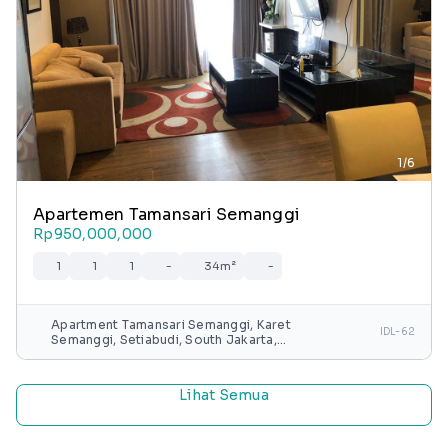
1/6
Apartemen Tamansari Semanggi
Rp950,000,000
1
1
1
-
34m²
-
Apartment Tamansari Semanggi, Karet
IDL-62
Semanggi, Setiabudi, South Jakarta,
Special capital Region of Jakarta, Java,
Indonesia
Lihat Semua