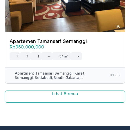
1/6
Apartemen Tamansari Semanggi
Rp950,000,000
1
1
1
-
34m²
-
Apartment Tamansari Semanggi, Karet
IDL-62
Semanggi, Setiabudi, South Jakarta,
Special capital Region of Jakarta, Java,
Indonesia
Lihat Semua