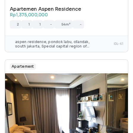
Apartemen Aspen Residence
Rp1,375,000,000
2
1
1
-
54m²
-
aspen residence, pondok labu, cilandak,
IDL-61
south jakarta, Special capital region of
jakarta, java, indonesia
Apartement