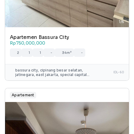
1/6
Apartemen Bassura City
Rp750,000,000
2
1
1
-
34m²
-
bassura city, cipinang besar selatan,
IDL-60
jatinegara, east jakarta, special capital
region of jakarta, java, 13240, indonesia
Apartement