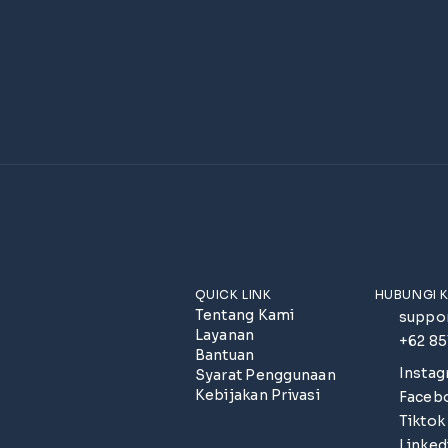
QUICK LINK
HUBUNGI 
Tentang Kami
suppo
Layanan
+62 8
Bantuan
Insta
Syarat Penggunaan
Kebijakan Privasi
Faceb
Tiktok
Linked