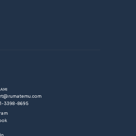
KAMI
rt@rumatemu.com
51-3398-8695
gram
ook
in