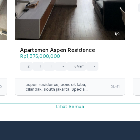
/6
1/9
Apartemen Aspen Residence
Rp1,375,000,000
2
1
1
-
54m²
-
aspen residence, pondok labu,
60
IDL-61
cilandak, south jakarta, Special
capital region of jakarta, java,
indonesia
Lihat Semua