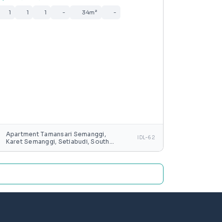
1
1
1
-
34m²
-
Apartment Tamansari Semanggi,
IDL-62
Karet Semanggi, Setiabudi, South
Jakarta, Special capital Region of
Jakarta, Java, Indonesia