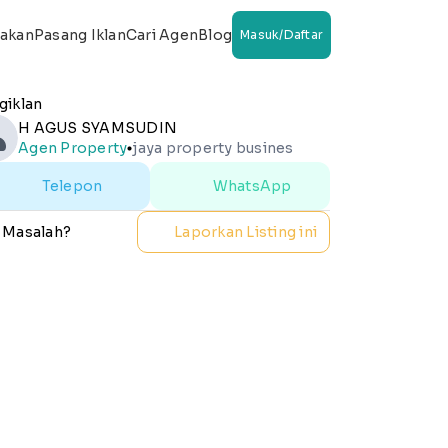
wakan
Pasang Iklan
Cari Agen
Blog
Masuk/Daftar
giklan
H AGUS SYAMSUDIN
Agen Property
jaya property busines
lens
Telepon
WhatsApp
 Masalah?
Laporkan Listing ini