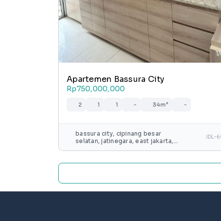
1
Apartemen Bassura City
Rp750,000,000
2
1
1
-
34m²
-
bassura city, cipinang besar
IDL-
selatan, jatinegara, east jakarta,
special capital region of jakarta,
java, 13240, indonesia