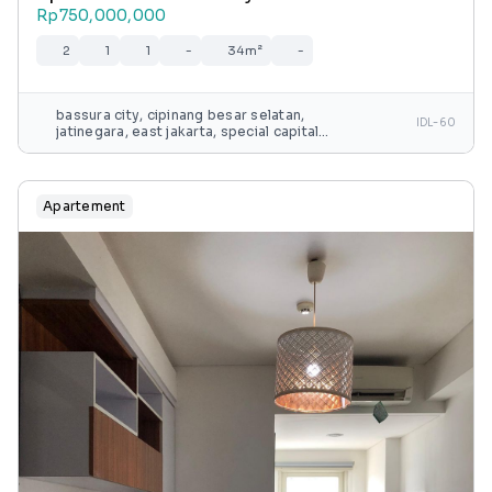
Rp750,000,000
2
1
1
-
34m²
-
bassura city, cipinang besar selatan,
IDL-60
jatinegara, east jakarta, special capital
region of jakarta, java, 13240, indonesia
Apartement