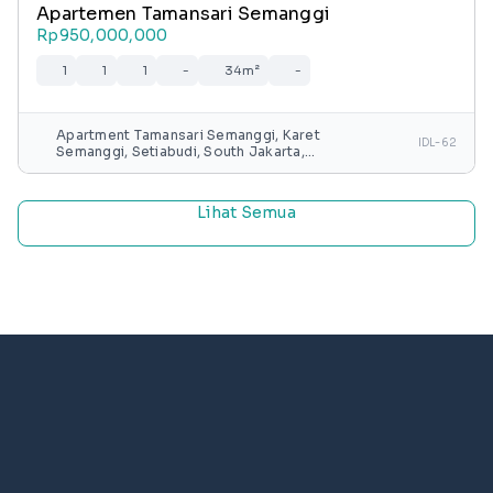
Apartemen Tamansari Semanggi
Rp950,000,000
1
1
1
-
34m²
-
Apartment Tamansari Semanggi, Karet
IDL-62
Semanggi, Setiabudi, South Jakarta,
Special capital Region of Jakarta, Java,
Indonesia
Lihat Semua