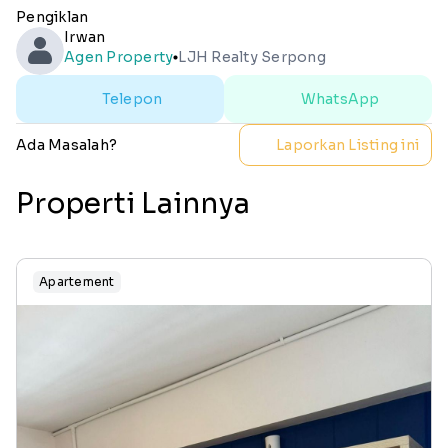
Pengiklan
Irwan
Agen Property
LJH Realty Serpong
lens
Telepon
WhatsApp
Ada Masalah?
Laporkan Listing ini
Properti Lainnya
Apartement