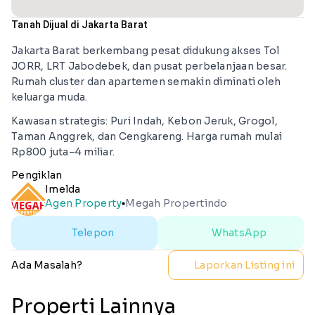
Tanah Dijual di Jakarta Barat
Jakarta Barat berkembang pesat didukung akses Tol
JORR, LRT Jabodebek, dan pusat perbelanjaan besar.
Rumah cluster dan apartemen semakin diminati oleh
keluarga muda.
Kawasan strategis: Puri Indah, Kebon Jeruk, Grogol,
Taman Anggrek, dan Cengkareng. Harga rumah mulai
Rp800 juta–4 miliar.
Pengiklan
Imelda
Agen Property
Megah Propertindo
lens
Telepon
WhatsApp
Ada Masalah?
Laporkan Listing ini
Properti Lainnya