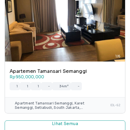
1/6
Apartemen Tamansari Semanggi
Rp950,000,000
1
1
1
-
34m²
-
Apartment Tamansari Semanggi, Karet
IDL-62
Semanggi, Setiabudi, South Jakarta,
Special capital Region of Jakarta, Java,
Indonesia
Lihat Semua