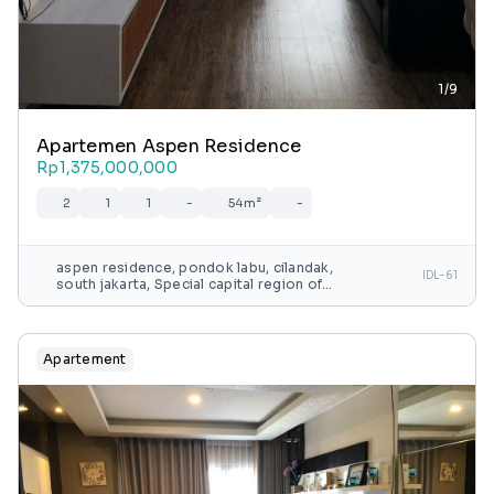
1/9
Apartemen Aspen Residence
Rp1,375,000,000
2
1
1
-
54m²
-
aspen residence, pondok labu, cilandak,
IDL-61
south jakarta, Special capital region of
jakarta, java, indonesia
Apartement