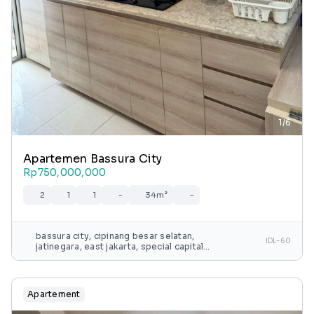
1/6
Apartemen Bassura City
Rp750,000,000
2
1
1
-
34m²
-
bassura city, cipinang besar selatan,
IDL-60
jatinegara, east jakarta, special capital
region of jakarta, java, 13240, indonesia
Apartement