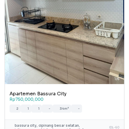
1/6
Apartemen Bassura City
Rp750,000,000
2
1
1
-
34m²
-
bassura city, cipinang besar selatan,
IDL-60