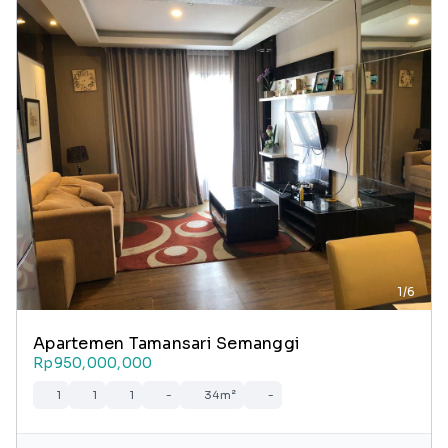
1/6
Apartemen Tamansari Semanggi
Rp950,000,000
1
1
1
-
34m²
-