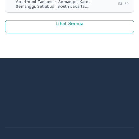
Apartment Tamansari Semanggi, Karet
IDL-62
Semanggi, Setiabudi, South Jakarta,
Special capital Region of Jakarta, Java,
Indonesia
Lihat Semua