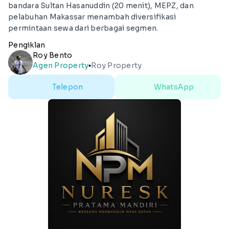
bandara Sultan Hasanuddin (20 menit), MEPZ, dan
pelabuhan Makassar menambah diversifikasi
permintaan sewa dari berbagai segmen.
Pengiklan
Roy Bento
Agen Property
Roy Property
lens
Telepon
WhatsApp