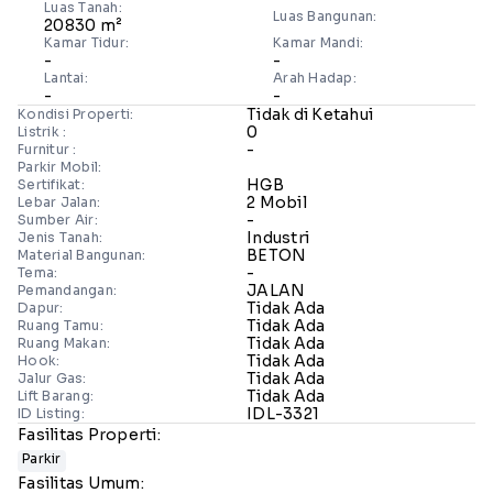
Luas Tanah:
Luas Bangunan:
20830 m²
Kamar Tidur:
Kamar Mandi:
-
-
Lantai:
Arah Hadap:
-
-
Tidak di Ketahui
Kondisi Properti:
0
Listrik :
-
Furnitur :
Parkir Mobil:
HGB
Sertifikat:
2 Mobil
Lebar Jalan:
-
Sumber Air:
Industri
Jenis Tanah:
BETON
Material Bangunan:
-
Tema:
JALAN
Pemandangan:
Tidak Ada
Dapur:
Tidak Ada
Ruang Tamu:
Tidak Ada
Ruang Makan:
Tidak Ada
Hook:
Tidak Ada
Jalur Gas:
Tidak Ada
Lift Barang:
IDL-3321
ID Listing:
Fasilitas Properti:
Parkir
Fasilitas Umum: