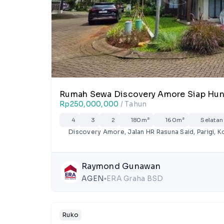
Rumah Sewa Discovery Amore Siap Huni
Rp250,000,000
/ Tahun
4
3
2
180m²
160m²
Selatan
Discovery Amore, Jalan HR Rasuna Said, Parigi, K
Raymond Gunawan
AGEN
ERA Graha BSD
lens
Ruko