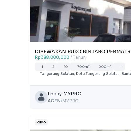
DISEWAKAN RUKO BINTARO PERMAI 
Rp388,000,000
/ Tahun
1
2
10
700m²
200m²
-
Tangerang Selatan, Kota Tangerang Selatan, Bant
Lenny MYPRO
AGEN
MYPRO
lens
Ruko