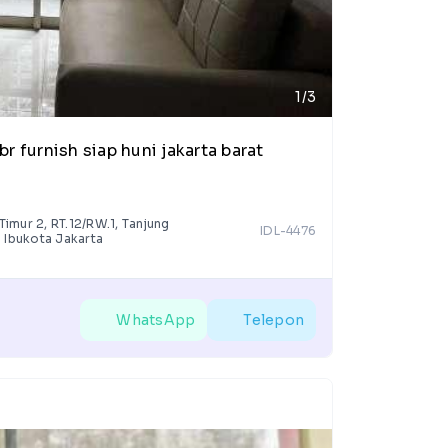
1/3
 furnish siap huni jakarta barat
imur 2, RT.12/RW.1, Tanjung
IDL-4476
 Ibukota Jakarta
WhatsApp
Telepon