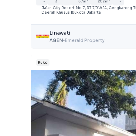
-
3
1
67m²
202m²
-
Jalan City Resort No.7, RT.7/RW.14, Cengkareng Ti
Daerah Khusus Ibukota Jakarta
Linawati
AGEN
Emerald Property
lens
Ruko