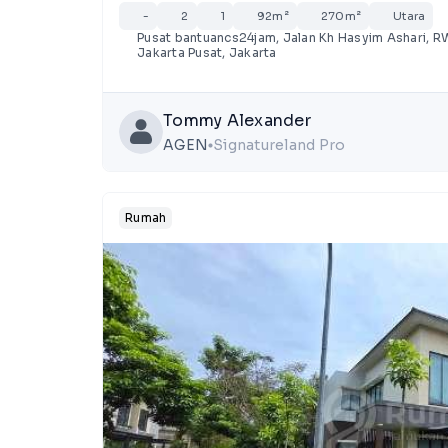
-
2
1
92m²
270m²
Utara
Pusat bantuancs24jam, Jalan Kh Hasyim Ashari, R
Jakarta Pusat, Jakarta
Tommy Alexander
AGEN
Signatureland Pro
lens
Rumah