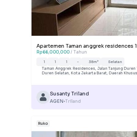
Apartemen Taman anggrek residences 1br
Rp66,000,000
/ Tahun
1
1
1
-
38m²
Selatan
Taman Anggrek Residences, Jalan Tanjung Duren T
Duren Selatan, Kota Jakarta Barat, Daerah Khusus
Susanty Triland
AGEN
Triland
lens
Ruko