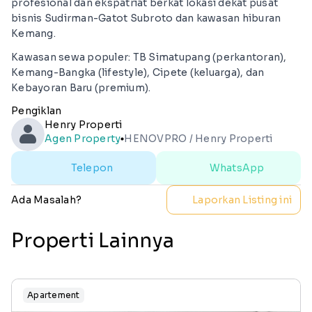
profesional dan ekspatriat berkat lokasi dekat pusat
bisnis Sudirman-Gatot Subroto dan kawasan hiburan
Kemang.
Kawasan sewa populer: TB Simatupang (perkantoran),
Kemang-Bangka (lifestyle), Cipete (keluarga), dan
Kebayoran Baru (premium).
Pengiklan
Henry Properti
Agen Property
HENOVPRO / Henry Properti
lens
Telepon
WhatsApp
Ada Masalah?
Laporkan Listing ini
Properti Lainnya
Apartement