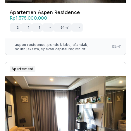
Apartemen Aspen Residence
Rp1,375,000,000
2
1
1
-
54m²
-
aspen residence, pondok labu, cilandak,
IDL-61
south jakarta, Special capital region of
jakarta, java, indonesia
Apartement