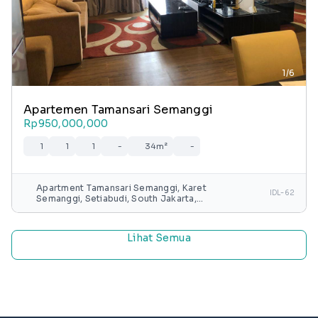
1/6
Apartemen Tamansari Semanggi
Rp950,000,000
1
1
1
-
34m²
-
Apartment Tamansari Semanggi, Karet
IDL-62
Semanggi, Setiabudi, South Jakarta,
Special capital Region of Jakarta, Java,
Indonesia
Lihat Semua