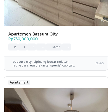
1/6
Apartemen Bassura City
Rp750,000,000
2
1
1
-
34m²
-
bassura city, cipinang besar selatan,
IDL-60
jatinegara, east jakarta, special capital
region of jakarta, java, 13240, indonesia
Apartement