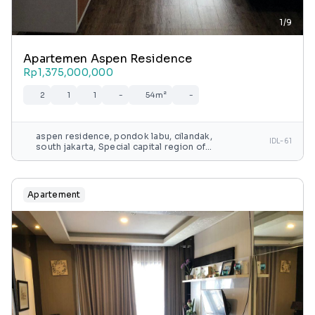
1/9
Apartemen Aspen Residence
Rp1,375,000,000
2
1
1
-
54m²
-
aspen residence, pondok labu, cilandak,
IDL-61
south jakarta, Special capital region of
jakarta, java, indonesia
Apartement