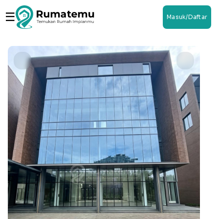
☰
Masuk/Daftar