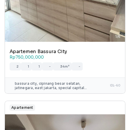
1/6
Apartemen Bassura City
Rp750,000,000
2
1
1
-
34m²
-
bassura city, cipinang besar selatan,
IDL-60
jatinegara, east jakarta, special capital
region of jakarta, java, 13240, indonesia
Apartement