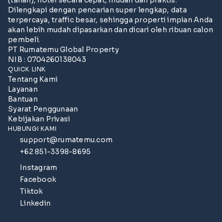
(tanah), hotel secara cepat, mudah dan praktis.
Dilengkapi dengan pencarian super lengkap, data
terpercaya, traffic besar, sehingga properti impian Anda
akan lebih mudah dipasarkan dan dicari oleh ribuan calon
pembeli.
PT Rumatemu Global Property
NIB : 0704260138043
QUICK LINK
Tentang Kami
Layanan
Bantuan
Syarat Penggunaan
Kebijakan Privasi
HUBUNGI KAMI
support@rumatemu.com
+62 851-3398-8695
Instagram
Facebook
Tiktok
Linkedin