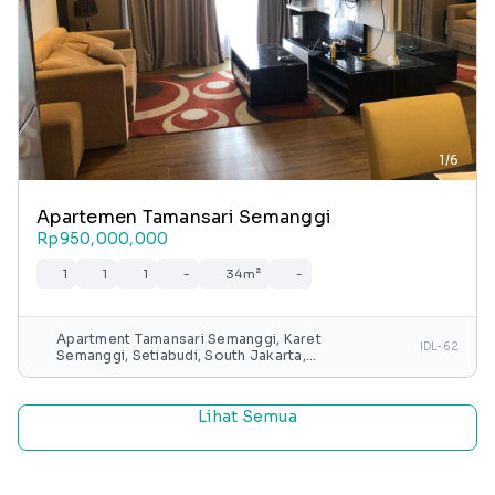
1/6
Apartemen Tamansari Semanggi
Rp950,000,000
1
1
1
-
34m²
-
Apartment Tamansari Semanggi, Karet
IDL-62
Semanggi, Setiabudi, South Jakarta,
Special capital Region of Jakarta, Java,
Indonesia
Lihat Semua