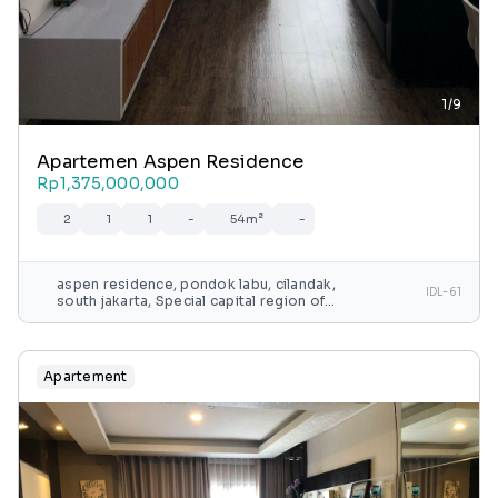
1/9
Apartemen Aspen Residence
Rp1,375,000,000
2
1
1
-
54m²
-
aspen residence, pondok labu, cilandak,
IDL-61
south jakarta, Special capital region of
jakarta, java, indonesia
Apartement