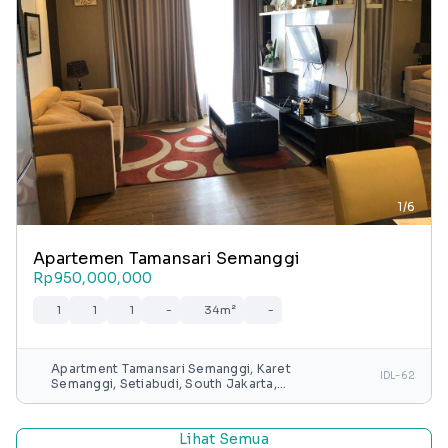
1/6
Apartemen Tamansari Semanggi
Rp950,000,000
1
1
1
-
34m²
-
Apartment Tamansari Semanggi, Karet
IDL-62
Semanggi, Setiabudi, South Jakarta,
Special capital Region of Jakarta, Java,
Indonesia
Lihat Semua