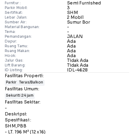
Semi Furnished
Furnitur :
3
Parkir Mobil:
SHM
Sertifikat:
2 Mobil
Lebar Jalan:
Sumur Bor
Sumber Air:
-
Material Bangunan:
-
Tema:
JALAN
Pemandangan:
Ada
Dapur:
Ada
Ruang Tamu:
Ada
Ruang Makan:
Ada
Hook:
Tidak Ada
Jalur Gas:
Tidak Ada
Lift Barang:
IDL-4628
ID Listing:
Fasilitas Properti:
Parkir
Teras/Balkon
Fasilitas Umum:
Sekuriti 24 jam
Fasilitas Sekitar:
-
Deskripsi:
Spesifikasi :
SHM,PBB
- LT. 196 M² (12 x16)