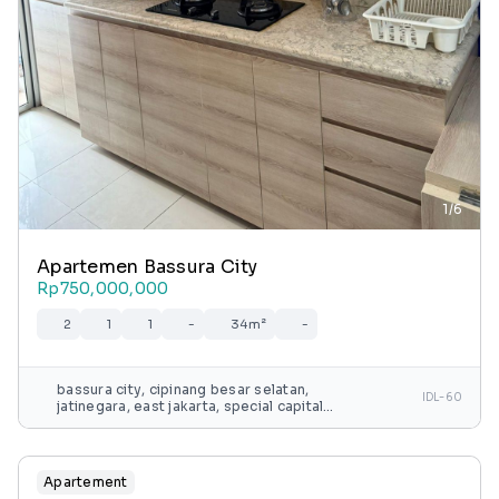
1/6
Apartemen Bassura City
Rp750,000,000
2
1
1
-
34m²
-
bassura city, cipinang besar selatan,
IDL-60
jatinegara, east jakarta, special capital
region of jakarta, java, 13240, indonesia
Apartement