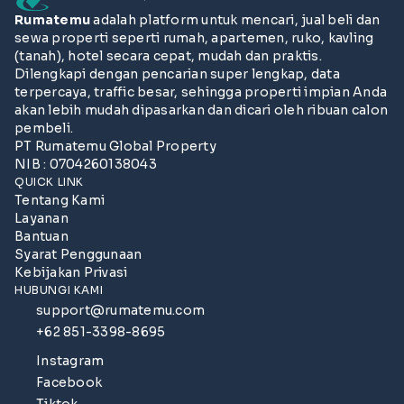
Rumatemu
adalah platform untuk mencari, jual beli dan
sewa properti seperti rumah, apartemen, ruko, kavling
(tanah), hotel secara cepat, mudah dan praktis.
Dilengkapi dengan pencarian super lengkap, data
terpercaya, traffic besar, sehingga properti impian Anda
akan lebih mudah dipasarkan dan dicari oleh ribuan calon
pembeli.
PT Rumatemu Global Property
NIB : 0704260138043
QUICK LINK
Tentang Kami
Layanan
Bantuan
Syarat Penggunaan
Kebijakan Privasi
HUBUNGI KAMI
support@rumatemu.com
+62 851-3398-8695
Instagram
Facebook