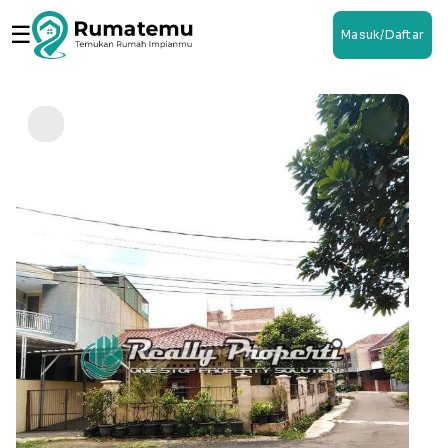
☰
Masuk/Daftar