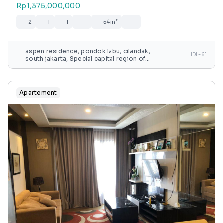
Rp1,375,000,000
2
1
1
-
54m²
-
aspen residence, pondok labu, cilandak,
IDL-61
south jakarta, Special capital region of
jakarta, java, indonesia
Apartement