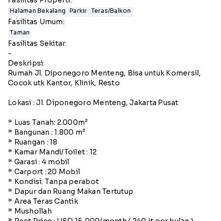
Halaman Bekalang
Parkir
Teras/Balkon
Fasilitas Umum:
Taman
Fasilitas Sekitar:
-
Deskripsi:
Rumah Jl. Diponegoro Menteng, Bisa untuk Komersil,
Cocok utk Kantor, Klinik, Resto
Lokasi : Jl. Diponegoro Menteng, Jakarta Pusat
* Luas Tanah: 2.000m²
* Bangunan : 1.800 m²
* Ruangan : 18
* Kamar Mandi/Toilet : 12
* Garasi : 4 mobil
* Carport : 20 Mobil
* Kondisi: Tanpa perabot
* Dapur dan Ruang Makan Tertutup
* Area Teras Cantik
* Mushollah
* Rent Price : USD 15,000/month ( 240 jt per bulan ) -