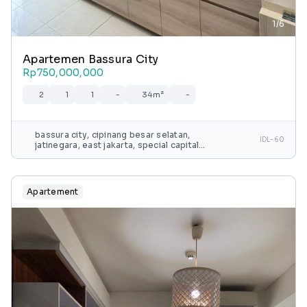
1/6
Apartemen Bassura City
Rp750,000,000
2
1
1
-
34m²
-
bassura city, cipinang besar selatan,
IDL-60
jatinegara, east jakarta, special capital
region of jakarta, java, 13240, indonesia
Apartement