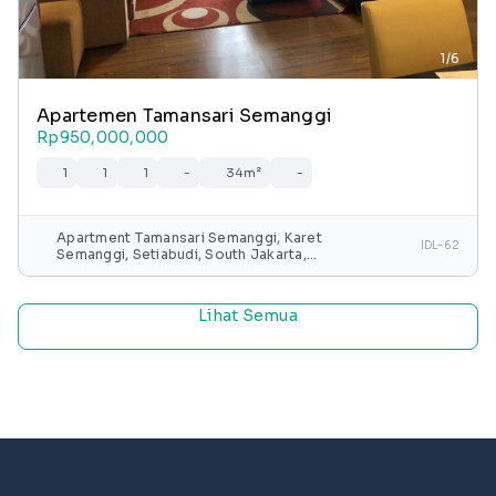
1/6
Apartemen Tamansari Semanggi
Rp950,000,000
1
1
1
-
34m²
-
Apartment Tamansari Semanggi, Karet
IDL-62
Semanggi, Setiabudi, South Jakarta,
Special capital Region of Jakarta, Java,
Indonesia
Lihat Semua