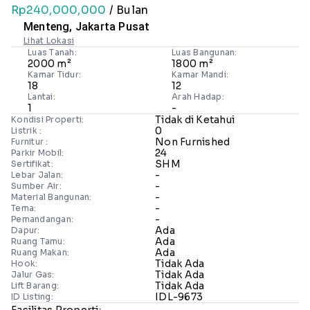
Rp240,000,000
/ Bulan
Menteng, Jakarta Pusat
Lihat Lokasi
Luas Tanah:
Luas Bangunan:
2000 m²
1800 m²
Kamar Tidur:
Kamar Mandi:
18
12
Lantai:
Arah Hadap:
1
-
Tidak di Ketahui
Kondisi Properti:
0
Listrik :
Non Furnished
Furnitur :
24
Parkir Mobil:
SHM
Sertifikat:
-
Lebar Jalan:
-
Sumber Air:
-
Material Bangunan:
-
Tema:
-
Pemandangan:
Ada
Dapur:
Ada
Ruang Tamu:
Ada
Ruang Makan:
Tidak Ada
Hook:
Tidak Ada
Jalur Gas:
Tidak Ada
Lift Barang:
IDL-9673
ID Listing:
Fasilitas Properti: