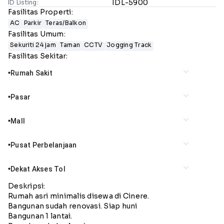
IDL-5900
ID Listing:
Fasilitas Properti:
AC
Parkir
Teras/Balkon
Fasilitas Umum:
Sekuriti 24 jam
Taman
CCTV
Jogging Track
Fasilitas Sekitar:
Rumah Sakit
lens
Pasar
lens
Mall
lens
Pusat Perbelanjaan
lens
Dekat Akses Tol
lens
Deskripsi:
Rumah asri minimalis disewa di Cinere.
Bangunan sudah renovasi. Siap huni
Bangunan 1 lantai.