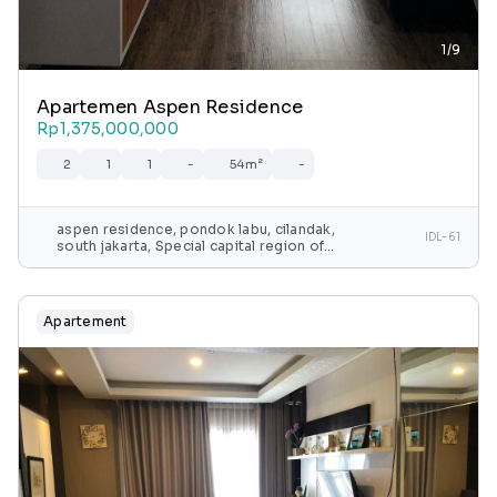
1/9
Apartemen Aspen Residence
Rp1,375,000,000
2
1
1
-
54m²
-
aspen residence, pondok labu, cilandak,
IDL-61
south jakarta, Special capital region of
jakarta, java, indonesia
Apartement