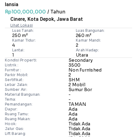
lansia
Rp100,000,000
/ Tahun
Cinere, Kota Depok, Jawa Barat
Lihat Lokasi
Luas Tanah:
Luas Bangunan:
250 m²
260 m²
Kamar Tidur:
Kamar Mandi:
4
2
Lantai:
Arah Hadap:
1
Utara
Secondary
Kondisi Properti:
3500
Listrik :
Non Furnished
Furnitur :
2
Parkir Mobil:
SHM
Sertifikat:
2 Mobil
Lebar Jalan:
Sumur Bor
Sumber Air:
-
Material Bangunan:
-
Tema:
TAMAN
Pemandangan:
Ada
Dapur:
Ada
Ruang Tamu:
Ada
Ruang Makan:
Tidak Ada
Hook:
Tidak Ada
Jalur Gas:
Tidak Ada
Lift Barang: