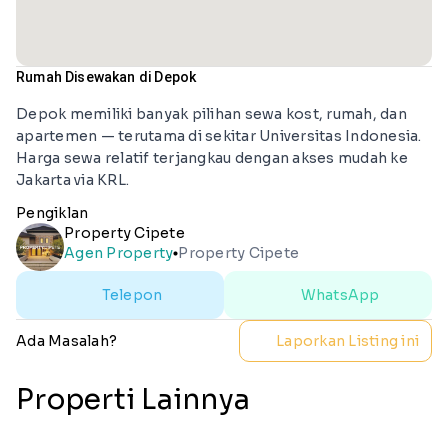
Rumah Disewakan di Depok
Depok memiliki banyak pilihan sewa kost, rumah, dan
apartemen — terutama di sekitar Universitas Indonesia.
Harga sewa relatif terjangkau dengan akses mudah ke
Jakarta via KRL.
Pengiklan
Property Cipete
Agen Property
Property Cipete
lens
Telepon
WhatsApp
Ada Masalah?
Laporkan Listing ini
Properti Lainnya