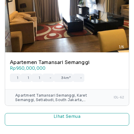
1/6
Apartemen Tamansari Semanggi
Rp950,000,000
1
1
1
-
34m²
-
Apartment Tamansari Semanggi, Karet
IDL-62
Semanggi, Setiabudi, South Jakarta,
Special capital Region of Jakarta, Java,
Indonesia
Lihat Semua