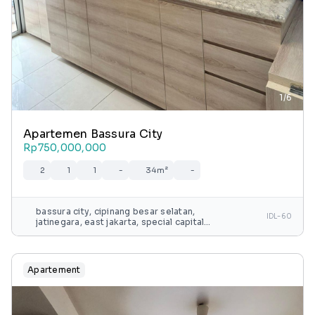
1/6
Apartemen Bassura City
Rp750,000,000
2
1
1
-
34m²
-
bassura city, cipinang besar selatan,
IDL-60
jatinegara, east jakarta, special capital
region of jakarta, java, 13240, indonesia
Apartement