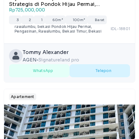
Strategis di Pondok Hijau Permai,
Pengasinan,Bekasi
Rp725,000,000
3
2
1
60m²
100m²
Barat
rawalumbu, bekasi Pondok Hijau Permai,
IDL-18801
Pengasinan, Rawalumbu, Bekasi Timur, Bekasi
Tommy Alexander
AGEN
Signatureland pro
lens
WhatsApp
Telepon
Apartement