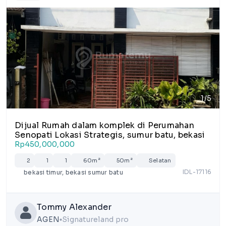
1/5
Dijual Rumah dalam komplek di Perumahan
Senopati Lokasi Strategis, sumur batu, bekasi
Rp450,000,000
2
1
1
60m²
50m²
Selatan
IDL-17116
bekasi timur, bekasi sumur batu
Tommy Alexander
AGEN
Signatureland pro
lens