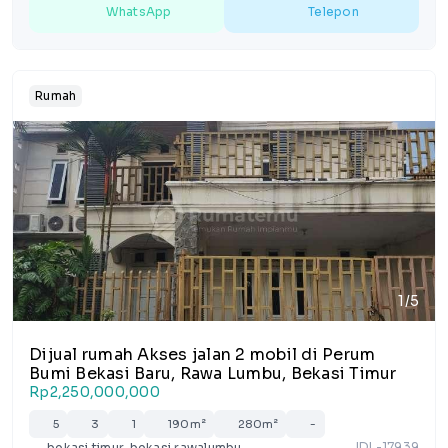
WhatsApp
Telepon
Rumah
1/5
Dijual rumah Akses jalan 2 mobil di Perum
Bumi Bekasi Baru, Rawa Lumbu, Bekasi Timur
Rp2,250,000,000
5
3
1
190m²
280m²
-
IDL-17939
bekasi timur, bekasi rawalumbu