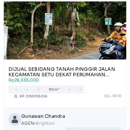
1/5
DIJUAL SEBIDANG TANAH PINGGIR JALAN
KECAMATAN SETU DEKAT PERUMAHAN
BEKASI TIMUR
Rp26,355,000
-
-
-
150m²
-
-
IDL-18110
JL. KP. CINYOSOG
Gunawan Chandra
AGEN
Brighton
lens