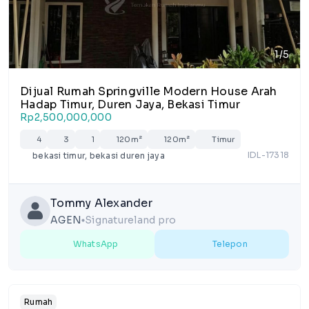
1/5
Dijual Rumah Springville Modern House Arah
Hadap Timur, Duren Jaya, Bekasi Timur
Rp2,500,000,000
4
3
1
120m²
120m²
Timur
IDL-17318
bekasi timur, bekasi duren jaya
Tommy Alexander
AGEN
Signatureland pro
lens
WhatsApp
Telepon
Rumah