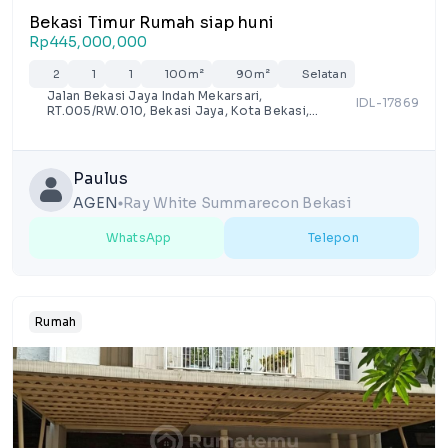
Bekasi Timur Rumah siap huni
Rp445,000,000
2
1
1
100m²
90m²
Selatan
Jalan Bekasi Jaya Indah Mekarsari,
IDL-17869
RT.005/RW.010, Bekasi Jaya, Kota Bekasi,
Jawa Barat
Paulus
AGEN
Ray White Summarecon Bekasi
lens
WhatsApp
Telepon
Rumah