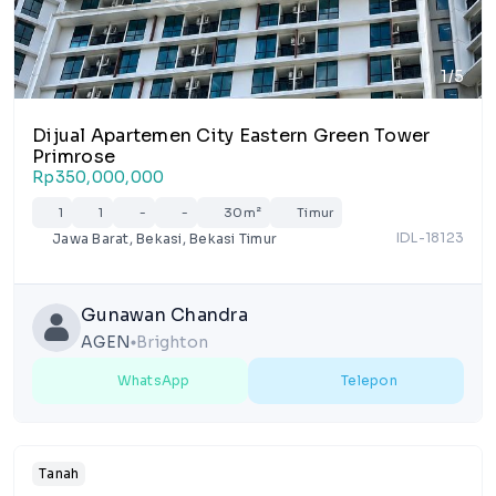
1/5
Dijual Apartemen City Eastern Green Tower
Primrose
Rp350,000,000
1
1
-
-
30m²
Timur
IDL-18123
Jawa Barat, Bekasi, Bekasi Timur
Gunawan Chandra
AGEN
Brighton
lens
WhatsApp
Telepon
Tanah