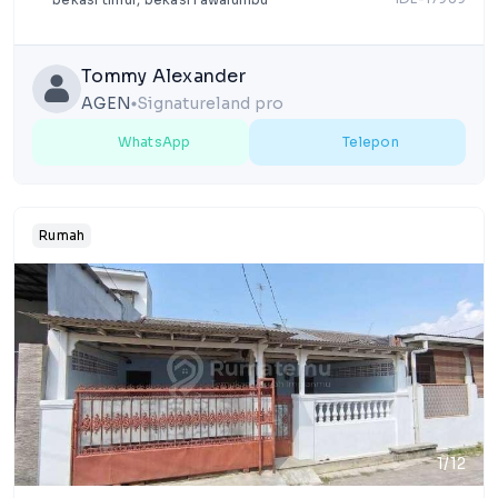
Tommy Alexander
AGEN
Signatureland pro
lens
WhatsApp
Telepon
Rumah
1/12