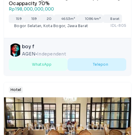
Ocappacity 70%
Rp198,000,000,000
159
159
20
4653m²
10864m²
Barat
IDL-805
Bogor Selatan, Kota Bogor, Jawa Barat
boy f
AGEN
Independent
lens
WhatsApp
Telepon
Hotel