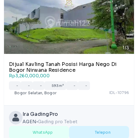
1/3
Dijual Kavling Tanah Posisi Harga Nego Di
Bogor Nirwana Residence
Rp3,260,000,000
-
-
-
593m²
-
-
IDL-10796
Bogor Selatan, Bogor
Ira GadingPro
AGEN
Gading pro Tebet
lens
WhatsApp
Telepon