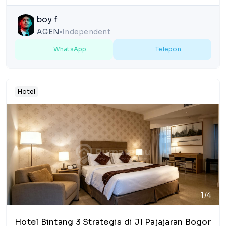
boy f
AGEN
Independent
lens
WhatsApp
Telepon
Hotel
1/4
Hotel Bintang 3 Strategis di Jl Pajajaran Bogor