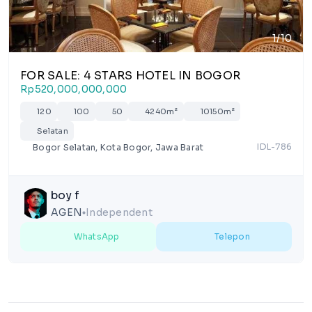
1/10
FOR SALE: 4 STARS HOTEL IN BOGOR
Rp520,000,000,000
120
100
50
4240m²
10150m²
Selatan
IDL-786
Bogor Selatan, Kota Bogor, Jawa Barat
boy f
AGEN
Independent
lens
WhatsApp
Telepon