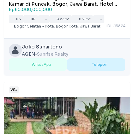
Kamar di Puncak, Bogor, Jawa Barat. Hotel
masih dalam keadaan aktif beroperasi dengan
Rp60,000,000,000
occufancy Bagus, terutama di week end dan
116
116
-
9.23m²
8.71m²
-
hari libur.
IDL-13824
Bogor Selatan - Kota, Bogor Kota, Jawa Barat
Joko Suhartono
AGEN
Sunrise Realty
lens
WhatsApp
Telepon
Vila