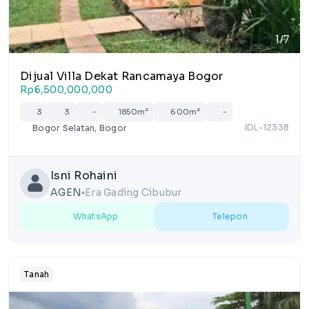
1/7
Dijual Villa Dekat Rancamaya Bogor
Rp6,500,000,000
3
3
-
1850m²
600m²
-
IDL-12338
Bogor Selatan, Bogor
Isni Rohaini
AGEN
Era Gading Cibubur
lens
WhatsApp
Telepon
Tanah