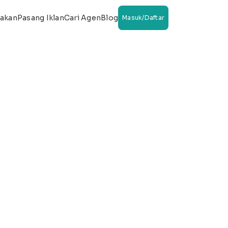
wakan
Pasang Iklan
Cari Agen
Blog
Masuk/Daftar