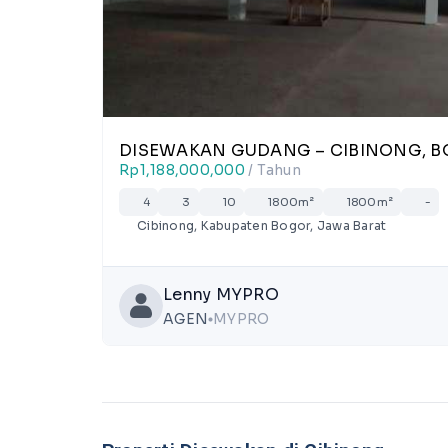
DISEWAKAN GUDANG – CIBINONG, 
Rp1,188,000,000
/ Tahun
4
3
10
1800m²
1800m²
-
Cibinong, Kabupaten Bogor, Jawa Barat
Lenny MYPRO
AGEN
MYPRO
lens