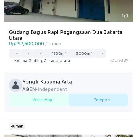
1/9
Gudang Bagus Rapi Pegangsaan Dua Jakarta
Utara
Rp292,500,000
/ Tahun
-
-
-
4500m²
3000m²
-
IDL-9387
Kelapa Gading, Jakarta Utara
Yongli Kusuma Arta
AGEN
Independent
lens
WhatsApp
Telepon
Rumah