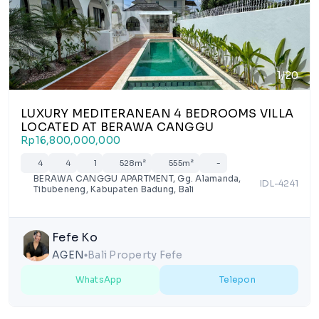
1/20
LUXURY MEDITERANEAN 4 BEDROOMS VILLA
LOCATED AT BERAWA CANGGU
Rp16,800,000,000
4
4
1
528m²
555m²
-
BERAWA CANGGU APARTMENT, Gg. Alamanda,
IDL-4241
Tibubeneng, Kabupaten Badung, Bali
Fefe Ko
AGEN
Bali Property Fefe
lens
WhatsApp
Telepon