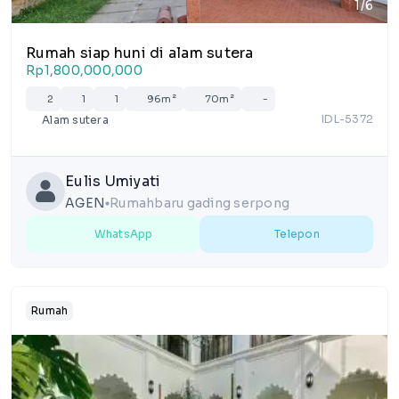
1/6
Rumah siap huni di alam sutera
Rp1,800,000,000
2
1
1
96m²
70m²
-
IDL-5372
Alam sutera
Eulis Umiyati
AGEN
Rumahbaru gading serpong
lens
WhatsApp
Telepon
Rumah