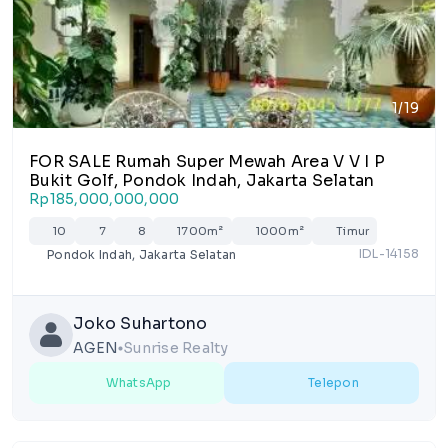
1/19
FOR SALE Rumah Super Mewah Area V V I P
Bukit Golf, Pondok Indah, Jakarta Selatan
Rp185,000,000,000
10
7
8
1700m²
1000m²
Timur
IDL-14158
Pondok Indah, Jakarta Selatan
Joko Suhartono
AGEN
Sunrise Realty
lens
WhatsApp
Telepon