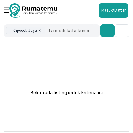
☰
Masuk/Daftar
Cipocok Jaya
close
Belum ada listing untuk kriteria ini