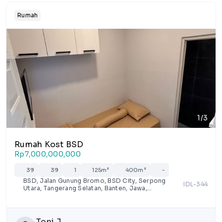
Rumah
1/3
Rumah Kost BSD
Rp7,000,000,000
39
39
1
125m²
400m²
-
BSD, Jalan Gunung Bromo, BSD City, Serpong
IDL-344
Utara, Tangerang Selatan, Banten, Jawa,
15322, Indonesia
Toni J