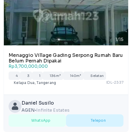
1/15
Menaggio Village Gading Serpong Rumah Baru
Belum Pernah Dipakai
Rp3,700,000,000
4
3
1
136m²
140m²
Selatan
IDL-2337
Kelapa Dua, Tangerang
Daniel Susilo
AGEN
Infinite Estates
lens
WhatsApp
Telepon