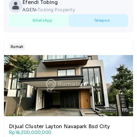
Efendi Tobing
AGEN
Tobing Property
lens
WhatsApp
Telepon
Rumah
1/5
Dijual Cluster Layton Navapark Bsd City
Rp16,200,000,000