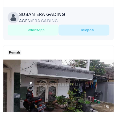
SUSAN ERA GADING
AGEN
ERA GADING
lens
WhatsApp
Telepon
Rumah
1/5