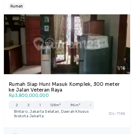
Rumah
1/16
Rumah Siap Huni Masuk Komplek, 300 meter
ke Jalan Veteran Raya
Rp3,800,000,000
2
2
1
128m²
96m²
-
Bintaro, Jakarta Selatan, Daerah Khusus
IDL-7186
Ibukota Jakarta