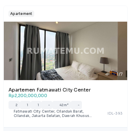
Apartement
1/7
Apartemen Fatmawati City Center
Rp2,200,000,000
2
1
1
-
42m²
-
Fatmawati City Center, Cilandak Barat,
IDL-393
Cilandak, Jakarta Selatan, Daerah Khusus
Ibukota Jakarta, Jawa, Indonesia