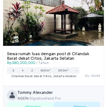
1/13
Sewa rumah luas dengan pool di Cilandak
Barat dekat Citos, Jakarta Selatan
Rp380,000,000
/ Tahun
5
4
2
500m²
300m²
-
IDL-15589
Cilandak Barat dekat Citos, Jakarta Selatan
Tommy Alexander
AGEN
Signatureland Pro
lens
WhatsApp
Telepon