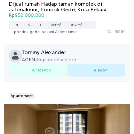
Dijual rumah Hadap taman komplek di
Jatimakmur, Pondok Gede, Kota Bekasi
Rp950,000,000
4
3
1
189m²
160m²
-
IDL-18384
pondok gede, bekasi Jatimakmur
Tommy Alexander
AGEN
Signatureland pro
lens
WhatsApp
Telepon
Apartement