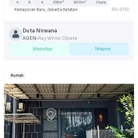
4
6
4
218m²
500m²
Utara
IDL-2132
Kebayoran Baru, Jakarta Selatan
Duta Nirwana
AGEN
Ray White Cipete
lens
WhatsApp
Telepon
Rumah