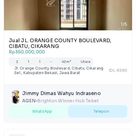
1/5
Jual JL. ORANGE COUNTY BOULEVARD,
CIBATU, CIKARANG
Rp350,000,000
2
1
1
-
42m²
Utara
Jl. Orange County Boulevard, Cibatu, Cikarang
IDL-8380
Sel., Kabupaten Bekasi, Jawa Barat
Jimmy Dimas Wahyu Indraseno
AGEN
Brighton Winner Hub Tebet
lens
WhatsApp
Telepon