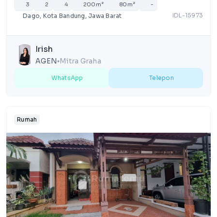
3
2
4
200m²
80m²
-
IDL-15973
Dago, Kota Bandung, Jawa Barat
Irish
AGEN
Mitra Graha
lens
WhatsApp
Telepon
Rumah