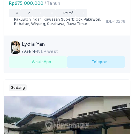
Rp275,000,000
/ Tahun
3
2
-
-
129m²
-
Pakuwon Indah, Kawasan Superblock Pakuwon,
IDL-10278
Babatan, Wiyung, Surabaya, Jawa Timur
Lydia Yan
AGEN
NLP west
lens
WhatsApp
Telepon
Gudang