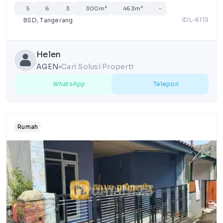
5
6
3
300m²
463m²
-
IDL-6113
BSD, Tangerang
Helen
AGEN
Cari Solusi Properti
lens
WhatsApp
Telepon
Rumah