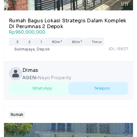
1/11
Rumah Bagus Lokasi Strategis Dalam Komplek
Di Perumnas 2 Depok
Rp950,000,000
3
2
1
90m²
80m²
Timur
IDL-15827
Sukmajaya, Depok
Dimas
AGEN
Nayo Property
lens
WhatsApp
Telepon
Rumah