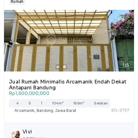
Rumah
1/5
Jual Rumah Minimalis Arcamanik Endah Dekat
Antapani Bandung
Rp1,500,000,000
4
3
1
104m²
165m²
Selatan
IDL-2757
Arcamanik, Bandung, Jawa Barat
Vivi