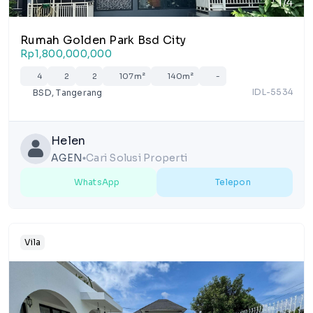
1/4
Rumah Golden Park Bsd City
Rp1,800,000,000
4
2
2
107m²
140m²
-
IDL-5534
BSD, Tangerang
Helen
AGEN
Cari Solusi Properti
lens
WhatsApp
Telepon
Vila