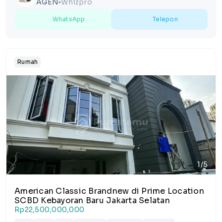
AGEN
Whizpro
lens
WhatsApp
Telepon
Rumah
1/5
American Classic Brandnew di Prime Location
SCBD Kebayoran Baru Jakarta Selatan
Rp22,500,000,000