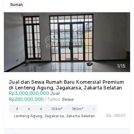
Rumah
1/15
Jual dan Sewa Rumah Baru Komersial Premium
di Lenteng Agung, Jagakarsa, Jakarta Selatan
Rp3,000,000,000
Jual
Rp220,000,000
/ Tahun
Sewa
3
4
4
133m²
180m²
-
IDL-19207
Lenteng Agung, Jagakarsa, Jakarta Selatan