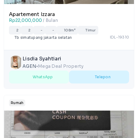
Apartement Izzara
Rp22,000,000
/ Bulan
2
2
-
-
108m²
Timur
IDL-19310
Tb simatupang jakarta selatan
Lisdia Syahtiari
AGEN
Mega Deal Property
lens
WhatsApp
Telepon
Rumah