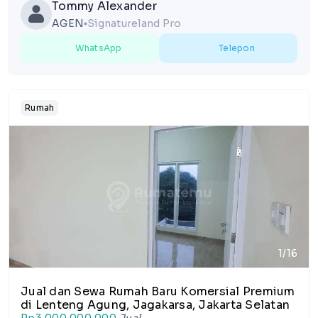
Tommy Alexander
AGEN
Signatureland Pro
lens
WhatsApp
Telepon
Rumah
1/16
Jual dan Sewa Rumah Baru Komersial Premium
di Lenteng Agung, Jagakarsa, Jakarta Selatan