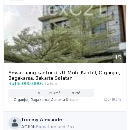
1/3
Sewa ruang kantor di Jl. Moh. Kahfi 1, Ciganjur,
Jagakarsa, Jakarta Selatan
Rp115,000,000
/ Tahun
-
-
4
190m²
190m²
-
IDL-19319
Ciganjur, Jagakarsa, Jakarta Selatan
Tommy Alexander
AGEN
Signatureland Pro
lens