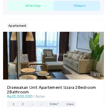
WhatsApp
Telepon
Apartement
1/13
Disewakan Unit Apartement Izzara 2Bedroom
2Bathroom
Rp22,000,000
/ Bulan
2
2
-
-
108m²
Utara