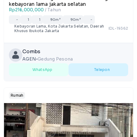
kebayoran lama jakarta selatan
Rp216,000,000
/ Tahun
-
1
1
90m²
90m²
-
Kebayoran Lama, Kota Jakarta Selatan, Daerah
IDL-19362
Khusus Ibukota Jakarta
Combs
AGEN
Gedung Pesona
lens
WhatsApp
Telepon
Rumah