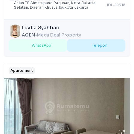
Jalan TB Simatupang,Ragunan, Kota Jakarta
IDL-19318
Selatan, Daerah Khusus Ibukota Jakarta
Lisdia Syahtiari
AGEN
Mega Deal Property
lens
WhatsApp
Telepon
Apartement
1/8