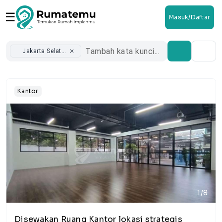
☰
Masuk/Daftar
Jakarta Selatan
close
Kantor
1/8
Disewakan Ruang Kantor lokasi strategis