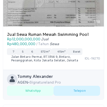
1/18
Jual Sewa Ruman Mewah Swimming Pool
Rp12,000,000,000
Jual
Rp480,000,000
/ Tahun
Sewa
7
5
6
572m²
415m²
Barat
Jalan Bintaro Permai, RT.1/RW.9, Bintaro,
IDL-19270
Pesanggrahan, Kota Jakarta Selatan, Jakarta
Tommy Alexander
AGEN
Signatureland Pro
lens
WhatsApp
Telepon