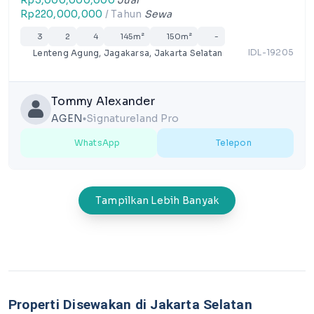
Rp3,000,000,000
Jual
Rp220,000,000
/ Tahun
Sewa
3
2
4
145m²
150m²
-
IDL-19205
Lenteng Agung, Jagakarsa, Jakarta Selatan
Tommy Alexander
AGEN
Signatureland Pro
lens
WhatsApp
Telepon
Tampilkan Lebih Banyak
Properti Disewakan di Jakarta Selatan