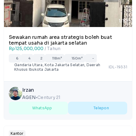
1/10
Sewakan rumah area strategis boleh buat
tempat usaha di jakarta selatan
Rp125,000,000
/ Tahun
6
4
2
118m²
150m²
-
Gandaria Utara, Kota Jakarta Selatan, Daerah
IDL-19331
Khusus Ibukota Jakarta
Irzan
AGEN
Century 21
lens
WhatsApp
Telepon
Kantor