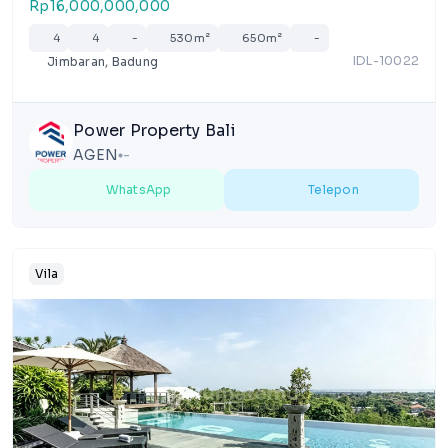
Rp16,000,000,000
4
4
-
530m²
650m²
-
IDL-10022
Jimbaran, Badung
Power Property Bali
AGEN
-
lens
WhatsApp
Telepon
Vila