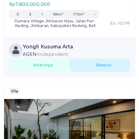
Rp7,800,000,000
3
3
1
185m²
173m²
-
Damara Village Jimbaran Hijau, Jalan Puri
IDL-12299
Gading, Jimbaran, Kabupaten Badung, Bali
Yongli Kusuma Arta
AGEN
Independent
lens
WhatsApp
Telepon
Vila