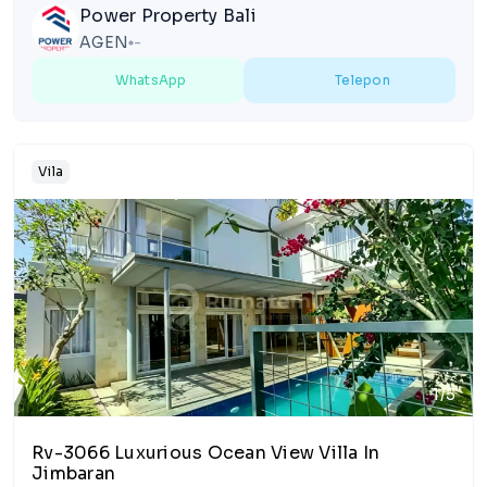
Power Property Bali
AGEN
-
lens
WhatsApp
Telepon
Vila
1/5
Rv-3066 Luxurious Ocean View Villa In
Jimbaran