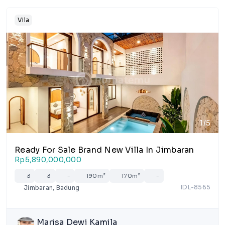
Vila
1/5
Ready For Sale Brand New Villa In Jimbaran
Rp5,890,000,000
3
3
-
190m²
170m²
-
IDL-8565
Jimbaran, Badung
Marisa Dewi Kamila