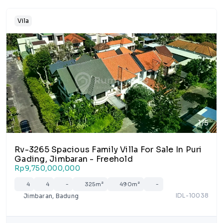
Vila
1/5
Rv-3265 Spacious Family Villa For Sale In Puri
Gading, Jimbaran - Freehold
Rp9,750,000,000
4
4
-
325m²
490m²
-
IDL-10038
Jimbaran, Badung