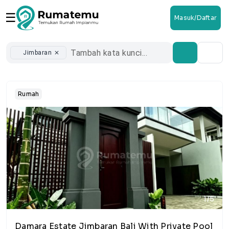
☰
Masuk/Daftar
Jimbaran
close
Rumah
1/5
Damara Estate Jimbaran Bali With Private Pool