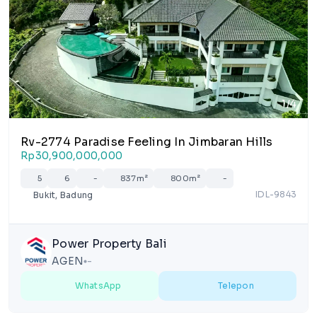
1/4
Rv-2774 Paradise Feeling In Jimbaran Hills
Rp30,900,000,000
5
6
-
837m²
800m²
-
IDL-9843
Bukit, Badung
Power Property Bali
AGEN
-
lens
WhatsApp
Telepon