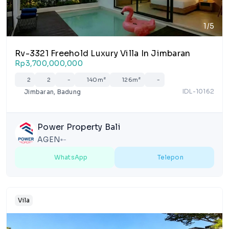
1/5
Rv-3321 Freehold Luxury Villa In Jimbaran
Rp3,700,000,000
2
2
-
140m²
126m²
-
IDL-10162
Jimbaran, Badung
Power Property Bali
AGEN
-
lens
WhatsApp
Telepon
Vila