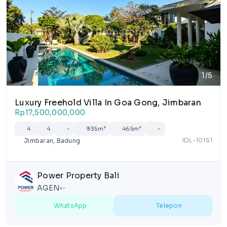
1/5
Luxury Freehold Villa In Goa Gong, Jimbaran
Rp17,500,000,000
4
4
-
935m²
465m²
-
IDL-10151
Jimbaran, Badung
Power Property Bali
AGEN
-
lens
WhatsApp
Telepon