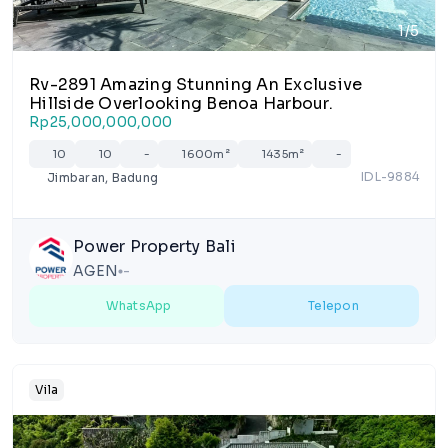
1/5
Rv-2891 Amazing Stunning An Exclusive
Hillside Overlooking Benoa Harbour.
Rp25,000,000,000
10
10
-
1600m²
1435m²
-
IDL-9884
Jimbaran, Badung
Power Property Bali
AGEN
-
lens
WhatsApp
Telepon
Vila