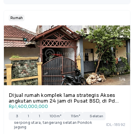
Rumah
1/4
Dijual rumah komplek lama strategis Akses
angkutan umum 24 jam di Pusat BSD, di Pd
Jagung
Rp1,400,000,000
3
1
1
100m²
115m²
Selatan
serpong utara, tangerang selatan Pondok
IDL-18592
jagung