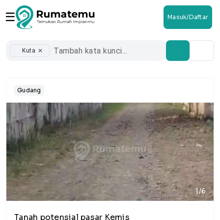
☰
Masuk/Daftar
Kuta
close
Gudang
1/6
Tanah potensial pasar Kemis