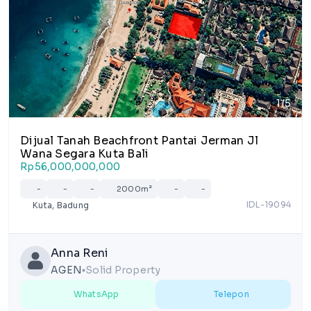
1/5
Dijual Tanah Beachfront Pantai Jerman Jl
Wana Segara Kuta Bali
Rp56,000,000,000
-
-
-
2000m²
-
-
IDL-19094
Kuta, Badung
Anna Reni
AGEN
Solid Property
lens
WhatsApp
Telepon