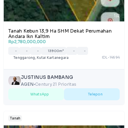
1/2
Tanah Kebun 13,9 Ha SHM Dekat Perumahan
Andara Ikn Kaltim
Rp2,780,000,000
-
-
-
13900m²
-
-
IDL-14694
Tenggarong, Kutai Kartanegara
JUSTINUS BAMBANG
AGEN
Century 21 Prioritas
lens
WhatsApp
Telepon
Tanah