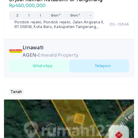
Rp450,000,000
2
1
1
84m²
84m²
-
Pondok rejeki, Pondok rejeki, Jalan Angsana II,
IDL-15846
RT.05RW, Kuta Baru, Kabupaten Tangerang,
Banten
Linawati
AGEN
Emerald Property
lens
WhatsApp
Telepon
Tanah