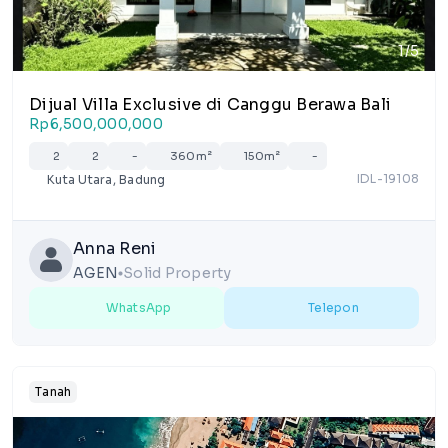
1/5
Dijual Villa Exclusive di Canggu Berawa Bali
Rp6,500,000,000
2
2
-
360m²
150m²
-
IDL-19108
Kuta Utara, Badung
Anna Reni
AGEN
Solid Property
lens
WhatsApp
Telepon
Tanah