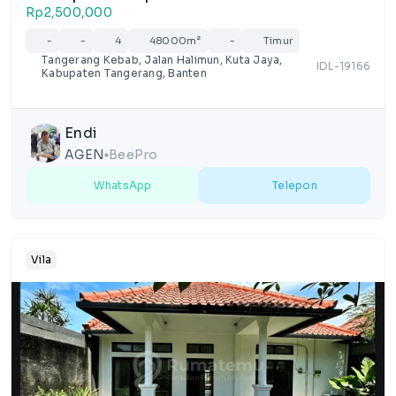
Rp2,500,000
-
-
4
48000m²
-
Timur
Tangerang Kebab, Jalan Halimun, Kuta Jaya,
IDL-19166
Kabupaten Tangerang, Banten
Endi
AGEN
BeePro
lens
WhatsApp
Telepon
Vila