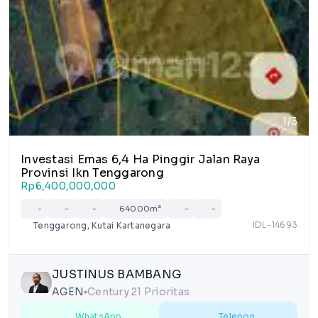
1/3
Investasi Emas 6,4 Ha Pinggir Jalan Raya
Provinsi Ikn Tenggarong
Rp6,400,000,000
-
-
-
64000m²
-
-
IDL-14693
Tenggarong, Kutai Kartanegara
JUSTINUS BAMBANG
AGEN
Century 21 Prioritas
lens
WhatsApp
Telepon