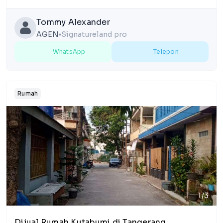
Tommy Alexander
AGEN
Signatureland pro
lens
WhatsApp
Telepon
Rumah
1/3
Dijual Rumah Kutabumi di Tangerang