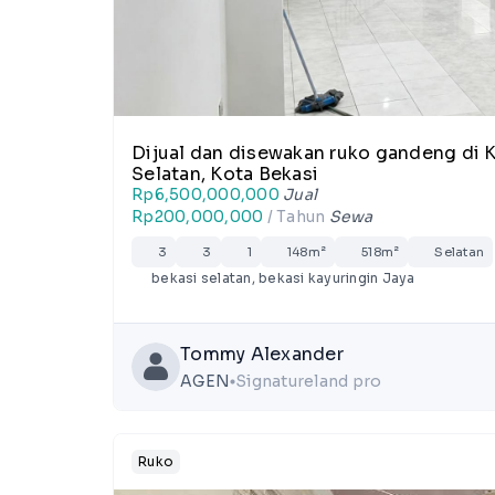
Dijual dan disewakan ruko gandeng di K
Selatan, Kota Bekasi
Rp6,500,000,000
Jual
Rp200,000,000
/ Tahun
Sewa
3
3
1
148m²
518m²
Selatan
bekasi selatan, bekasi kayuringin Jaya
Tommy Alexander
AGEN
Signatureland pro
lens
Ruko