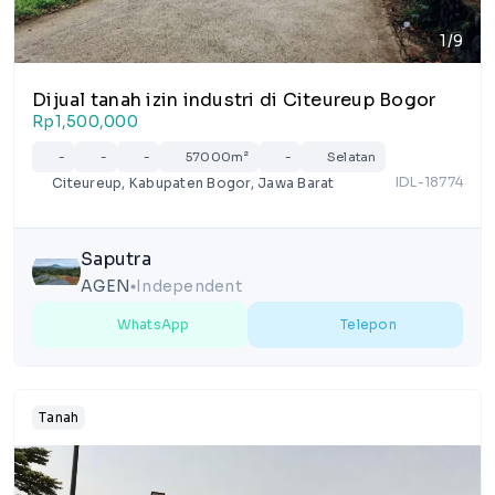
1/9
Dijual tanah izin industri di Citeureup Bogor
Rp1,500,000
-
-
-
57000m²
-
Selatan
IDL-18774
Citeureup, Kabupaten Bogor, Jawa Barat
Saputra
AGEN
Independent
lens
WhatsApp
Telepon
Tanah