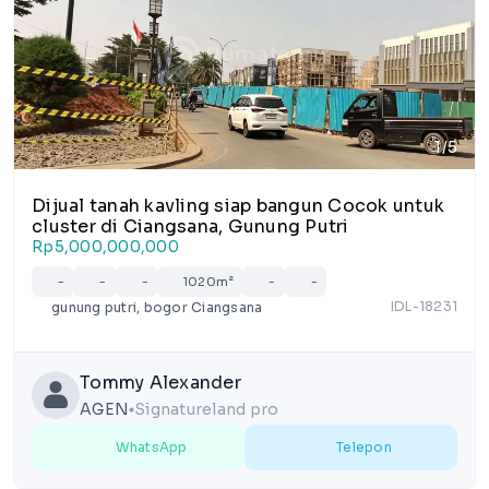
1/5
Dijual tanah kavling siap bangun Cocok untuk
cluster di Ciangsana, Gunung Putri
Rp5,000,000,000
-
-
-
1020m²
-
-
IDL-18231
gunung putri, bogor Ciangsana
Tommy Alexander
AGEN
Signatureland pro
lens
WhatsApp
Telepon