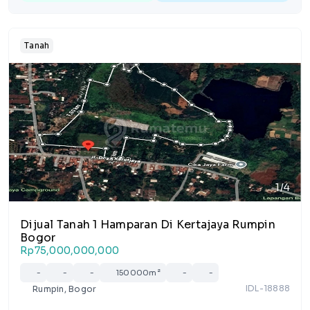
Tanah
1/4
Dijual Tanah 1 Hamparan Di Kertajaya Rumpin
Bogor
Rp75,000,000,000
-
-
-
150000m²
-
-
IDL-18888
Rumpin, Bogor