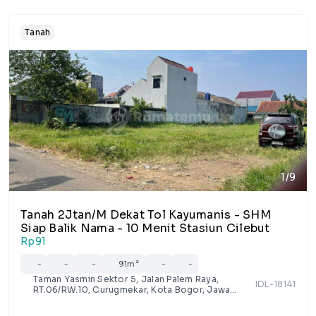
Tanah
1/9
Tanah 2Jtan/M Dekat Tol Kayumanis - SHM
Siap Balik Nama - 10 Menit Stasiun Cilebut
Rp91
-
-
-
91m²
-
-
Taman Yasmin Sektor 5, Jalan Palem Raya,
IDL-18141
RT.06/RW.10, Curugmekar, Kota Bogor, Jawa
Barat