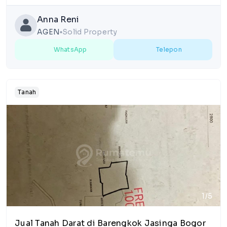
Anna Reni
AGEN
Solid Property
lens
WhatsApp
Telepon
Tanah
1/5
Jual Tanah Darat di Barengkok Jasinga Bogor