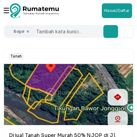
☰
Masuk/Daftar
Bogor
close
Tanah
1/5
Dijual Tanah Super Murah 50% NJOP di Jl.