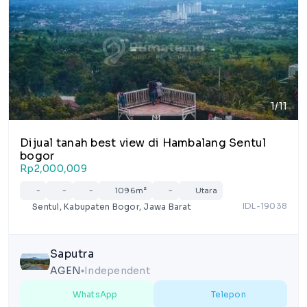
1/11
Dijual tanah best view di Hambalang Sentul
bogor
Rp2,000,009
-
-
-
1096m²
-
Utara
IDL-19038
Sentul, Kabupaten Bogor, Jawa Barat
Saputra
AGEN
Independent
lens
WhatsApp
Telepon