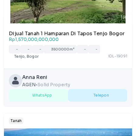
1/4
Dijual Tanah 1 Hamparan Di Tapos Tenjo Bogor
Rp1,570,000,000,000
-
-
-
3500000m²
-
-
IDL-19091
Tenjo, Bogor
Anna Reni
AGEN
Solid Property
lens
WhatsApp
Telepon
Tanah