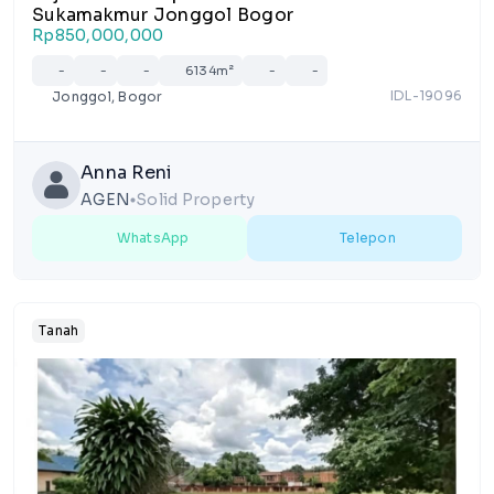
Sukamakmur Jonggol Bogor
Rp850,000,000
-
-
-
6134m²
-
-
IDL-19096
Jonggol, Bogor
Anna Reni
AGEN
Solid Property
lens
WhatsApp
Telepon
Tanah