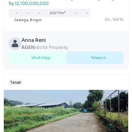
Rp12,100,000,000
-
-
-
20277m²
-
-
IDL-18876
Jasinga, Bogor
Anna Reni
AGEN
Solid Property
lens
WhatsApp
Telepon
Tanah