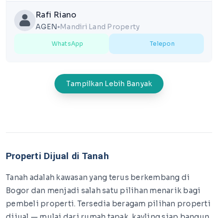
Rafi Riano
AGEN
Mandiri Land Property
lens
WhatsApp
Telepon
Tampilkan Lebih Banyak
Properti Dijual di Tanah
Tanah adalah kawasan yang terus berkembang di
Bogor dan menjadi salah satu pilihan menarik bagi
pembeli properti. Tersedia beragam pilihan properti
dijual — mulai dari rumah tapak, kavling siap bangun,