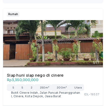
Rumah
1/17
Siap huni siap nego di cinere
Rp3,350,000,000
5
5
2
250m²
200m²
Utara
Bukit Cinere Indah, Jalan Puncak Pesanggrahan
IDL-19337
I, Cinere, Kota Depok, Jawa Barat