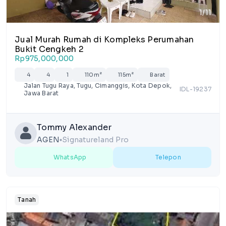
1/11
Jual Murah Rumah di Kompleks Perumahan
Bukit Cengkeh 2
Rp975,000,000
4
4
1
110m²
115m²
Barat
Jalan Tugu Raya, Tugu, Cimanggis, Kota Depok,
IDL-19237
Jawa Barat
Tommy Alexander
AGEN
Signatureland Pro
lens
WhatsApp
Telepon
Tanah