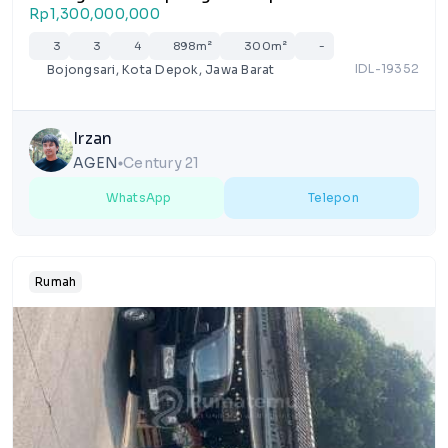
Rp1,300,000,000
3
3
4
898m²
300m²
-
IDL-19352
Bojongsari, Kota Depok, Jawa Barat
Irzan
AGEN
Century 21
lens
WhatsApp
Telepon
Rumah