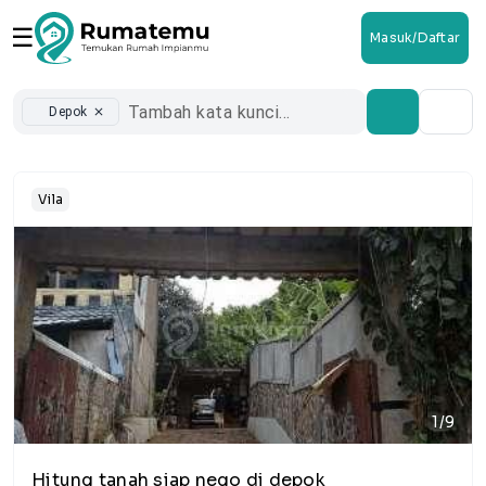
☰
Masuk/Daftar
Depok
close
Vila
1/9
Hitung tanah siap nego di depok