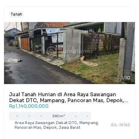
Tanah
1/10
Jual Tanah Hunian di Area Raya Sawangan
Dekat DTC, Mampang, Pancoran Mas, Depok,
Jawa Barat
Rp1,140,000,000
-
-
-
380m²
-
-
Area Raya Sawangan Dekat DTC, Mampang,
IDL-19162
Pancoran Mas, Depok, Jawa Barat