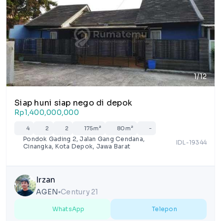
1/12
Siap huni siap nego di depok
Rp1,400,000,000
4
2
2
175m²
80m²
-
Pondok Gading 2, Jalan Gang Cendana,
IDL-19344
Cinangka, Kota Depok, Jawa Barat
Irzan
AGEN
Century 21
lens
WhatsApp
Telepon