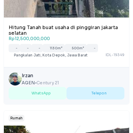
1/5
Hitung Tanah buat usaha di pinggiran jakarta
selatan
Rp12,500,000,000
-
-
-
1130m²
500m²
-
IDL-19349
Pangkalan Jati, Kota Depok, Jawa Barat
Irzan
AGEN
Century 21
lens
WhatsApp
Telepon
Rumah