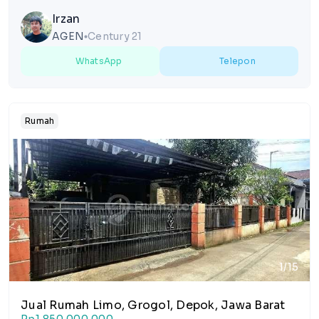
Irzan
AGEN
Century 21
lens
WhatsApp
Telepon
Rumah
1/15
Jual Rumah Limo, Grogol, Depok, Jawa Barat