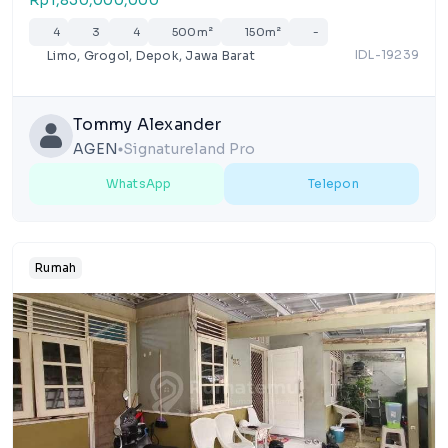
Rp1,850,000,000
4
3
4
500m²
150m²
-
IDL-19239
Limo, Grogol, Depok, Jawa Barat
Tommy Alexander
AGEN
Signatureland Pro
lens
WhatsApp
Telepon
Rumah