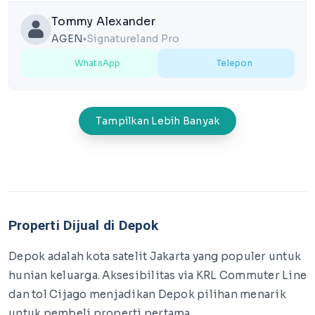
Tommy Alexander
AGEN
Signatureland Pro
lens
WhatsApp
Telepon
Tampilkan Lebih Banyak
Properti Dijual di Depok
Depok adalah kota satelit Jakarta yang populer untuk
hunian keluarga. Aksesibilitas via KRL Commuter Line
dan tol Cijago menjadikan Depok pilihan menarik
untuk pembeli properti pertama.