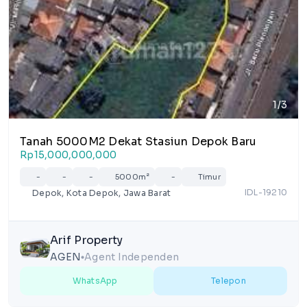
1/3
Tanah 5000M2 Dekat Stasiun Depok Baru
Rp15,000,000,000
-
-
-
5000m²
-
Timur
IDL-19210
Depok, Kota Depok, Jawa Barat
Arif Property
AGEN
Agent Independen
lens
WhatsApp
Telepon