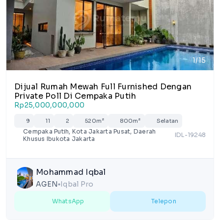
1/15
Dijual Rumah Mewah Full Furnished Dengan
Private Poll Di Cempaka Putih
Rp25,000,000,000
9
11
2
520m²
800m²
Selatan
Cempaka Putih, Kota Jakarta Pusat, Daerah
IDL-19248
Khusus Ibukota Jakarta
Mohammad Iqbal
AGEN
Iqbal Pro
lens
WhatsApp
Telepon