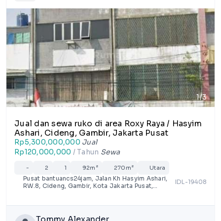
1/3
Jual dan sewa ruko di area Roxy Raya / Hasyim
Ashari, Cideng, Gambir, Jakarta Pusat
Rp5,300,000,000
Jual
Rp120,000,000
/ Tahun
Sewa
-
2
1
92m²
270m²
Utara
Pusat bantuancs24jam, Jalan Kh Hasyim Ashari,
IDL-19408
RW.8, Cideng, Gambir, Kota Jakarta Pusat,
Jakarta
Tommy Alexander