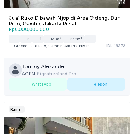
1/16
Jual Ruko Dibawah Njop di Area Cideng, Duri
Pulo, Gambir, Jakarta Pusat
Rp6,000,000,000
-
2
4
131m²
237m²
-
IDL-19272
Cideng, Duri Pulo, Gambir, Jakarta Pusat
Tommy Alexander
AGEN
Signatureland Pro
lens
WhatsApp
Telepon
Rumah