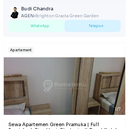
Budi Chandra
AGEN
Brighton Gracia Green Garden
lens
WhatsApp
Telepon
Apartement
1/7
Sewa Apartemen Green Pramuka | Full