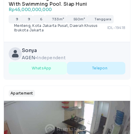
With Swimming Pool. Siap Huni
Rp45,000,000,000
9
9
6
733m²
550m²
Tenggara
Menteng, Kota Jakarta Pusat, Daerah Khusus
IDL-19418
Ibukota Jakarta
Sonya
AGEN
Independent
lens
WhatsApp
Telepon
Apartement