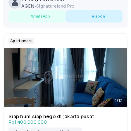
AGEN
Signatureland Pro
lens
WhatsApp
Telepon
Apartement
1/12
Siap huni siap nego di jakarta pusat
Rp1,400,000,000