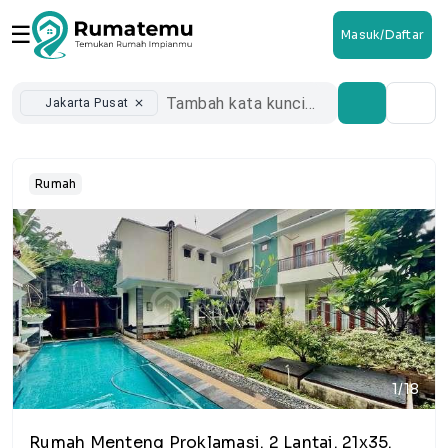
☰
Masuk/Daftar
Jakarta Pusat
close
Rumah
1/18
Rumah Menteng Proklamasi. 2 Lantai. 21x35.