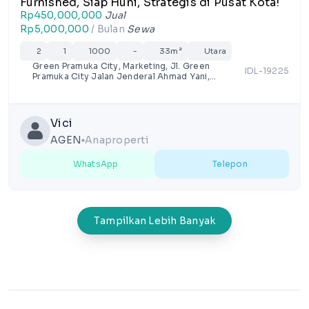
Furnished, Siap Huni, Strategis di Pusat Kota!
Rp450,000,000
Jual
Rp5,000,000
/ Bulan
Sewa
2
1
1000
-
33m²
Utara
Green Pramuka City, Marketing, Jl. Green
IDL-19225
Pramuka City Jalan Jenderal Ahmad Yani,
RT.16/RW.9, Rawasari, Kota Jakarta Pusat,
Daerah Khusus Ibukota Jakarta
Vici
AGEN
Anaproperti
lens
WhatsApp
Telepon
Tampilkan Lebih Banyak