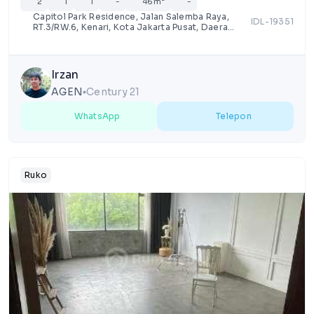
2
1
1
-
46m²
-
Capitol Park Residence, Jalan Salemba Raya,
IDL-19351
RT.3/RW.6, Kenari, Kota Jakarta Pusat, Daerah
Khusus Ibukota Jakarta
Irzan
AGEN
Century 21
lens
WhatsApp
Telepon
Ruko