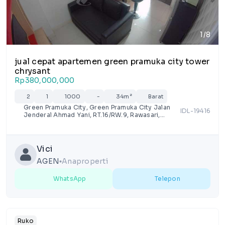
1/8
jual cepat apartemen green pramuka city tower
chrysant
Rp380,000,000
2
1
1000
-
34m²
Barat
Green Pramuka City, Green Pramuka City Jalan
IDL-19416
Jenderal Ahmad Yani, RT.16/RW.9, Rawasari,
Kota Jakarta Pusat, Daerah Khusus Ibukota
Jakarta
Vici
AGEN
Anaproperti
lens
WhatsApp
Telepon
Ruko