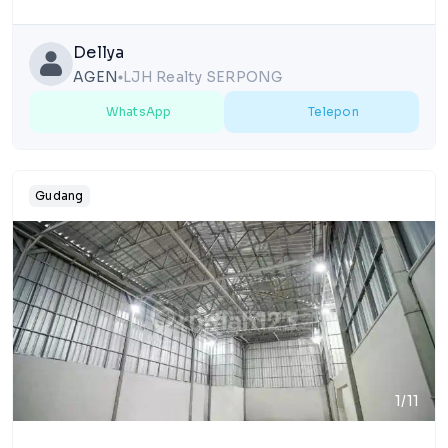
Dellya
AGEN
LJH Realty SERPONG
lens
WhatsApp
Telepon
Gudang
1/11