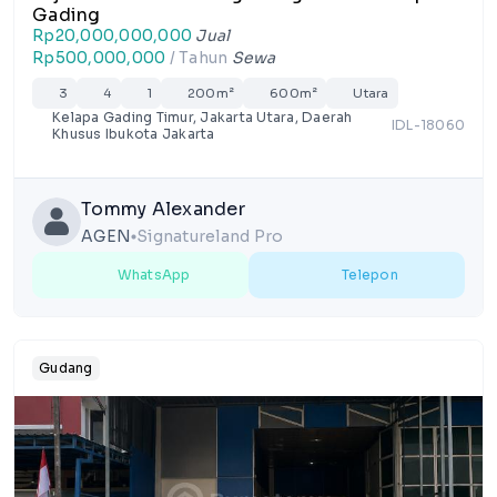
Gading
Rp20,000,000,000
Jual
Rp500,000,000
/ Tahun
Sewa
3
4
1
200m²
600m²
Utara
Kelapa Gading Timur, Jakarta Utara, Daerah
IDL-18060
Khusus Ibukota Jakarta
Tommy Alexander
AGEN
Signatureland Pro
lens
WhatsApp
Telepon
Gudang