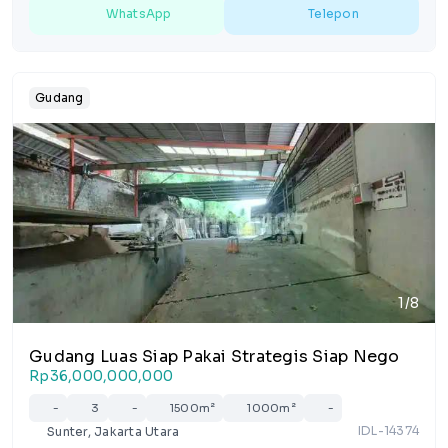
WhatsApp
Telepon
Gudang
1/8
Gudang Luas Siap Pakai Strategis Siap Nego
Rp36,000,000,000
-
3
-
1500m²
1000m²
-
IDL-14374
Sunter, Jakarta Utara