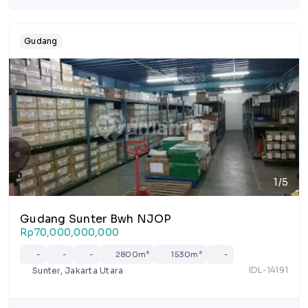
Gudang
1/5
Gudang Sunter Bwh NJOP
Rp70,000,000,000
-
-
-
2800m²
1530m²
-
IDL-14191
Sunter, Jakarta Utara