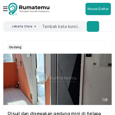
☰
Masuk/Daftar
Jakarta Utara
close
Gudang
1/8
Dijual dan disewakan gedung mini di Kelapa