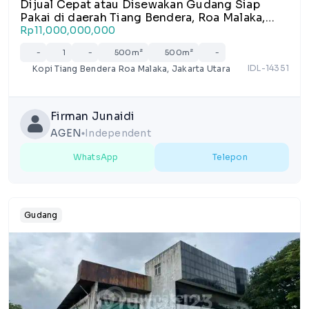
Dijual Cepat atau Disewakan Gudang Siap
Pakai di daerah Tiang Bendera, Roa Malaka,
Jakarta Barat.
Rp11,000,000,000
-
1
-
500m²
500m²
-
IDL-14351
Kopi Tiang Bendera Roa Malaka, Jakarta Utara
Firman Junaidi
AGEN
Independent
lens
WhatsApp
Telepon
Gudang