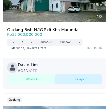
1/2
Gudang Bwh NJOP di Kbn Marunda
Rp35,000,000,000
-
1
-
4800m²
2848m²
-
IDL-14215
Marunda, Jakarta Utara
David Lim
AGEN
GTR
lens
WhatsApp
Telepon
Gudang