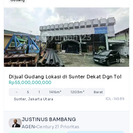
1/10
Dijual Gudang Lokasi di Sunter Dekat Dgn Tol
Rp55,000,000,000
-
5
1
1416m²
1203m²
Barat
IDL-14589
Sunter, Jakarta Utara
JUSTINUS BAMBANG
AGEN
Century 21 Prioritas
lens