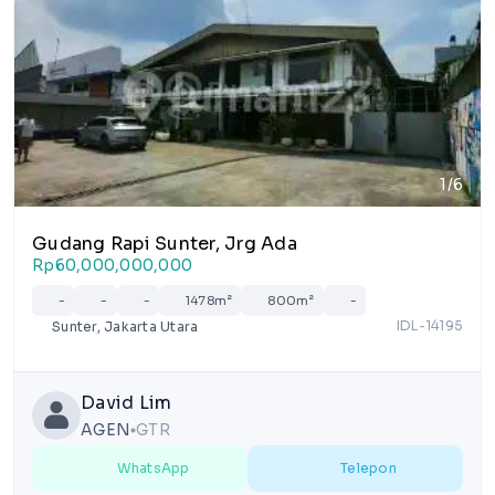
1/6
Gudang Rapi Sunter, Jrg Ada
Rp60,000,000,000
-
-
-
1478m²
800m²
-
IDL-14195
Sunter, Jakarta Utara
David Lim
AGEN
GTR
lens
WhatsApp
Telepon