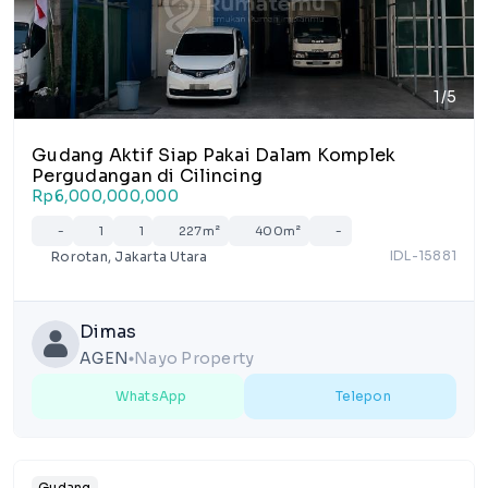
1/5
Gudang Aktif Siap Pakai Dalam Komplek
Pergudangan di Cilincing
Rp6,000,000,000
-
1
1
227m²
400m²
-
IDL-15881
Rorotan, Jakarta Utara
Dimas
AGEN
Nayo Property
lens
WhatsApp
Telepon
Gudang