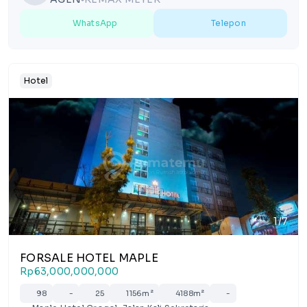
WhatsApp
Telepon
Hotel
1/7
FORSALE HOTEL MAPLE
Rp63,000,000,000
98
-
25
1156m²
4188m²
-