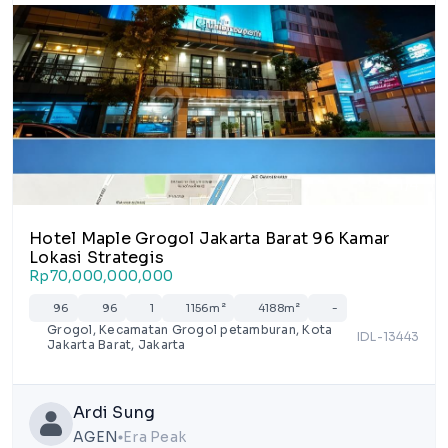
1/4
Hotel Maple Grogol Jakarta Barat 96 Kamar
Lokasi Strategis
Rp70,000,000,000
96
96
1
1156m²
4188m²
-
Grogol, Kecamatan Grogol petamburan, Kota
IDL-13443
Jakarta Barat, Jakarta
Ardi Sung
AGEN
Era Peak
lens