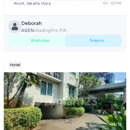
Passive Income +/- 15+6 Miliar/Tahun!! Pasti
IDL-12596
Ancol, Jakarta Utara
Cuan
Deborah
AGEN
GadingPro PIK
lens
WhatsApp
Telepon
Hotel
1/12