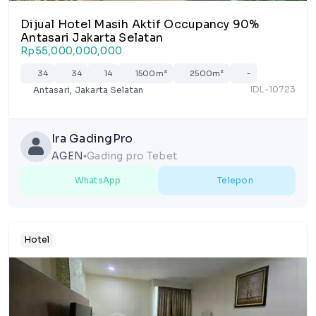
Dijual Hotel Masih Aktif Occupancy 90%
Antasari Jakarta Selatan
Rp55,000,000,000
34
34
14
1500m²
2500m²
-
IDL-10723
Antasari, Jakarta Selatan
Ira GadingPro
AGEN
Gading pro Tebet
lens
WhatsApp
Telepon
Hotel