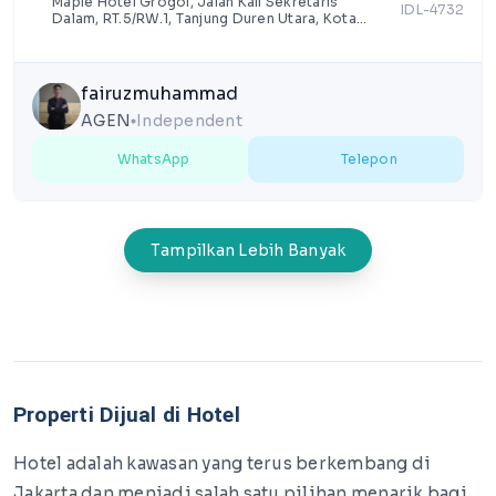
Maple Hotel Grogol, Jalan Kali Sekretaris
IDL-4732
Dalam, RT.5/RW.1, Tanjung Duren Utara, Kota
Jakarta Barat, Daerah Khusus Ibukota Jakarta
fairuzmuhammad
AGEN
Independent
lens
WhatsApp
Telepon
Tampilkan Lebih Banyak
Properti Dijual di Hotel
Hotel adalah kawasan yang terus berkembang di
Jakarta dan menjadi salah satu pilihan menarik bagi