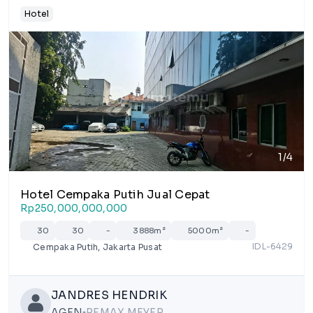
Hotel
1/4
Hotel Cempaka Putih Jual Cepat
Rp250,000,000,000
30
30
-
3888m²
5000m²
-
IDL-6429
Cempaka Putih, Jakarta Pusat
JANDRES HENDRIK
AGEN
REMAX MEYER
lens