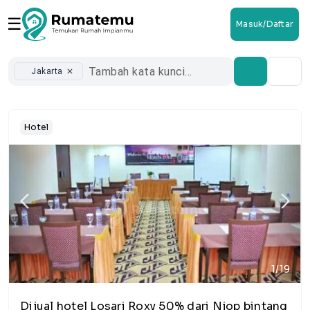
☰
Masuk/Daftar
Jakarta
close
Hotel
1/19
Dijual hotel Losari Roxy 50% dari Njop bintang