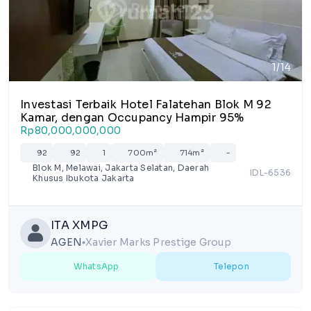
1/14
Investasi Terbaik Hotel Falatehan Blok M 92
Kamar, dengan Occupancy Hampir 95%
Rp80,000,000,000
92
92
1
700m²
714m²
-
Blok M, Melawai, Jakarta Selatan, Daerah
IDL-6536
Khusus Ibukota Jakarta
ITA XMPG
AGEN
Xavier Marks Prestige Group
lens
WhatsApp
Telepon