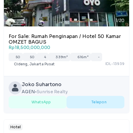
1/20
For Sale: Rumah Penginapan / Hotel 50 Kamar
OMZET BAGUS
Rp18,500,000,000
50
50
4
339m²
616m²
-
IDL-13939
Cideng, Jakarta Pusat
Joko Suhartono
AGEN
Sunrise Realty
lens
WhatsApp
Telepon
Hotel