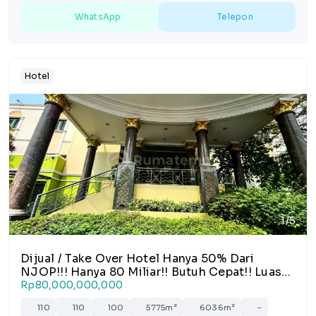
WhatsApp
Telepon
Hotel
1/5
Dijual / Take Over Hotel Hanya 50% Dari
NJOP!!! Hanya 80 Miliar!! Butuh Cepat!! Luas
Tanah Fisik 8600M2, Ada 110 Kamar Fully
Rp80,000,000,000
Furnished, Setengah Disewakan Wna,
110
110
100
5775m²
6036m²
-
Setengah Dikelola Sendiri!! Khusus Investor!!