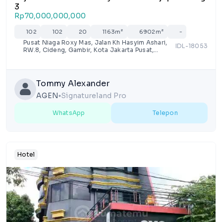
3
Rp70,000,000,000
102
102
20
1163m²
6902m²
-
Pusat Niaga Roxy Mas, Jalan Kh Hasyim Ashari,
IDL-18053
RW.8, Cideng, Gambir, Kota Jakarta Pusat,
Jakarta
Tommy Alexander
AGEN
Signatureland Pro
lens
WhatsApp
Telepon
Hotel