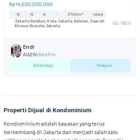
Rp14,500,000,000
15
15
6
-
2700m²
Utara
Jakarta Selatan, Kota Jakarta Selatan, Daerah
IDL-18211
Khusus Ibukota Jakarta
Endi
AGEN
BeePro
lens
WhatsApp
Telepon
Properti Dijual di Kondominium
Kondominium adalah kawasan yang terus
berkembang di Jakarta dan menjadi salah satu