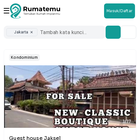
☰
Masuk/Daftar
Jakarta
close
Kondominium
1/17
Guest house Jaksel