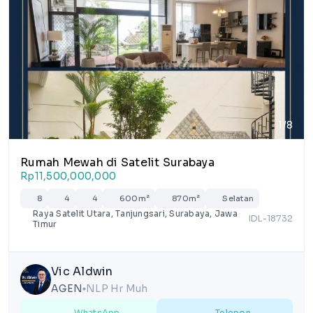
1/8
Rumah Mewah di Satelit Surabaya
Rp11,500,000,000
8
4
4
600m²
870m²
Selatan
Raya Satelit Utara, Tanjungsari, Surabaya, Jawa
IDL-18732
Timur
Vic Aldwin
AGEN
NLP Hr Muh
lens
WhatsApp
Telepon