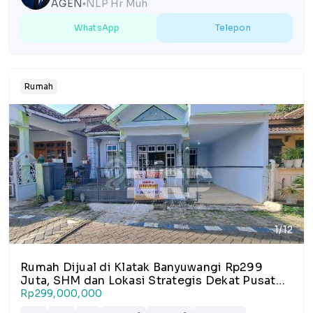
AGEN
NLP Hr Muh
lens
WhatsApp
Telepon
Rumah
1/12
Rumah Dijual di Klatak Banyuwangi Rp299
Juta, SHM dan Lokasi Strategis Dekat Pusat
Kota
Rp299,000,000