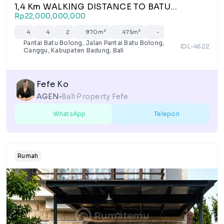
1,4 Km WALKING DISTANCE TO BATU
BOLONG BEACH - CANGGU
Rp22,000,000,000
4
4
2
970m²
475m²
-
Pantai Batu Bolong, Jalan Pantai Batu Bolong,
IDL-4622
Canggu, Kabupaten Badung, Bali
Fefe Ko
AGEN
Bali Property Fefe
lens
WhatsApp
Telepon
Rumah