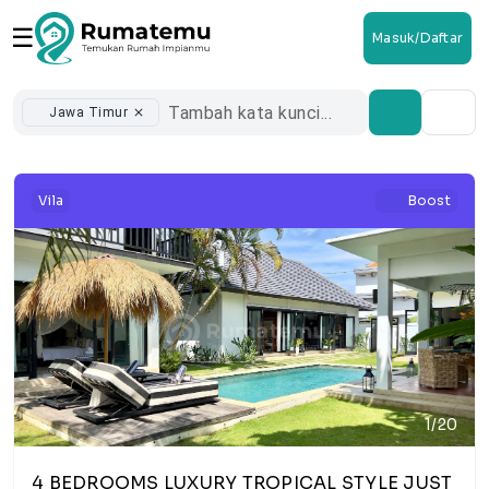
☰
Masuk/Daftar
Jawa Timur
close
Vila
Boost
1/20
4 BEDROOMS LUXURY TROPICAL STYLE JUST