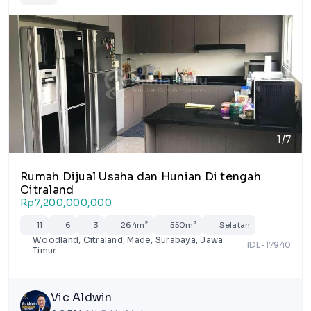
1/7
Rumah Dijual Usaha dan Hunian Di tengah
Citraland
Rp7,200,000,000
11
6
3
264m²
550m²
Selatan
Woodland, Citraland, Made, Surabaya, Jawa
IDL-17940
Timur
Vic Aldwin