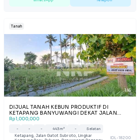
Tanah
1/6
DIJUAL TANAH KEBUN PRODUKTIF DI
KETAPANG BANYUWANGI DEKAT JALAN
LINGKAR KAWASAN INDUSTRI
Rp1,000,000
-
-
-
443m²
-
Selatan
Ketapang, Jalan Gatot Subroto, Lingkar
IDL-18200