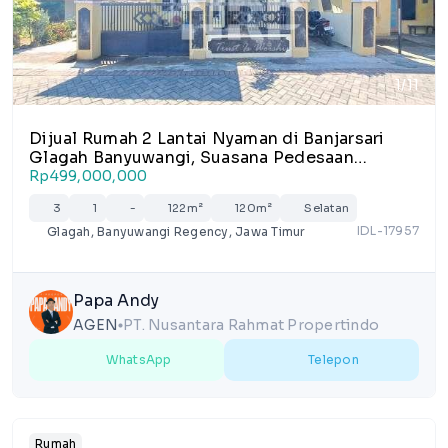
1/11
Dijual Rumah 2 Lantai Nyaman di Banjarsari
Glagah Banyuwangi, Suasana Pedesaan
dengan Akses Mudah ke Kota
Rp499,000,000
3
1
-
122m²
120m²
Selatan
IDL-17957
Glagah, Banyuwangi Regency, Jawa Timur
Papa Andy
AGEN
PT. Nusantara Rahmat Propertindo
lens
WhatsApp
Telepon
Rumah