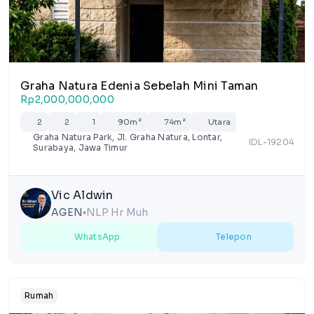
Graha Natura Edenia Sebelah Mini Taman
Rp2,000,000,000
2
2
1
90m²
74m²
Utara
Graha Natura Park, Jl. Graha Natura, Lontar,
IDL-19204
Surabaya, Jawa Timur
Vic Aldwin
AGEN
NLP Hr Muh
lens
WhatsApp
Telepon
Rumah