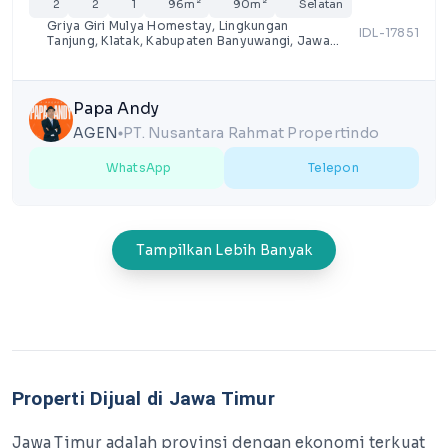
2
2
1
96m²
90m²
Selatan
Griya Giri Mulya Homestay, Lingkungan
IDL-17851
Tanjung, Klatak, Kabupaten Banyuwangi, Jawa
Timur
Papa Andy
AGEN
PT. Nusantara Rahmat Propertindo
lens
WhatsApp
Telepon
Tampilkan Lebih Banyak
Properti Dijual di Jawa Timur
Jawa Timur adalah provinsi dengan ekonomi terkuat