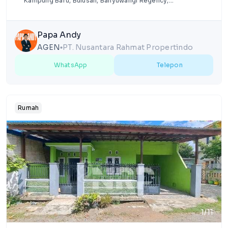
Kampung Baru, Bulusan, Banyuwangi Regency,
Jawa Timur
Papa Andy
AGEN
PT. Nusantara Rahmat Propertindo
lens
WhatsApp
Telepon
Rumah
1/11