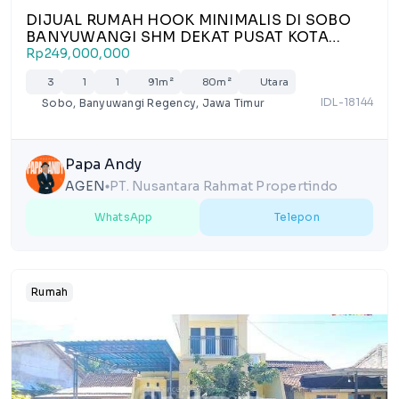
DIJUAL RUMAH HOOK MINIMALIS DI SOBO
BANYUWANGI SHM DEKAT PUSAT KOTA
HARGA RP249 JUTA NEGO
Rp249,000,000
3
1
1
91m²
80m²
Utara
IDL-18144
Sobo, Banyuwangi Regency, Jawa Timur
Papa Andy
AGEN
PT. Nusantara Rahmat Propertindo
lens
WhatsApp
Telepon
Rumah