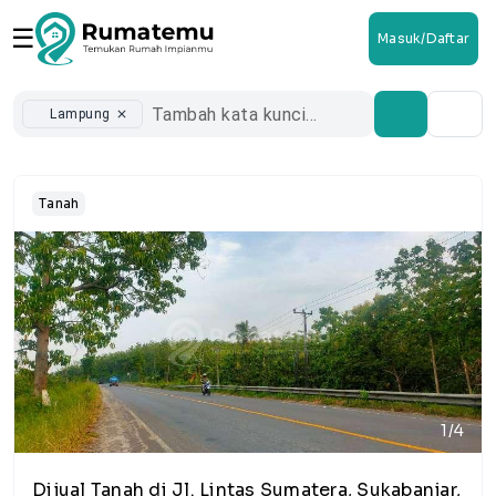
☰
Masuk/Daftar
Lampung
close
Tanah
1/4
Dijual Tanah di Jl. Lintas Sumatera, Sukabanjar,