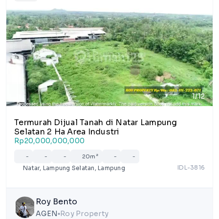
1/12
Termurah Dijual Tanah di Natar Lampung
Selatan 2 Ha Area Industri
Rp20,000,000,000
-
-
-
20m²
-
-
IDL-3816
Natar, Lampung Selatan, Lampung
Roy Bento
AGEN
Roy Property
lens