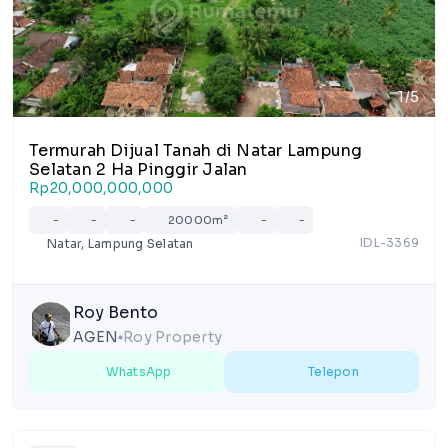
1/5
Termurah Dijual Tanah di Natar Lampung
Selatan 2 Ha Pinggir Jalan
Rp20,000,000,000
-
-
-
20000m²
-
-
IDL-3369
Natar, Lampung Selatan
Roy Bento
AGEN
Roy Property
lens
WhatsApp
Telepon