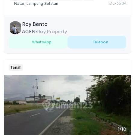
IDL-3604
Natar, Lampung Selatan
Roy Bento
AGEN
Roy Property
lens
WhatsApp
Telepon
Tanah
1/10