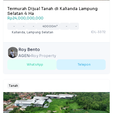
Termurah Dijual Tanah di Kalianda Lampung
Selatan 4 Ha
Rp24,000,000,000
-
-
-
40000m²
-
-
IDL-3372
Kalianda, Lampung Selatan
Roy Bento
AGEN
Roy Property
lens
WhatsApp
Telepon
Tanah