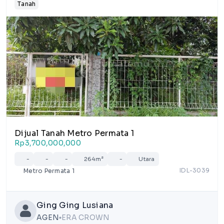
Tanah
Dijual Tanah Metro Permata 1
Rp3,700,000,000
-
-
-
264m²
-
Utara
IDL-3039
Metro Permata 1
Ging Ging Lusiana
AGEN
ERA CROWN
lens