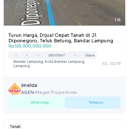
1/6
Turun Harga, Dijual Cepat Tanah di Jl.
Diponegoro, Teluk Betung, Bandar Lampung
Rp125,000,000,000
-
-
-
25000m²
-
Utara
Bandar Lampung, Kota Bandar Lampung,
IDL-12279
Lampung
Imelda
AGEN
Megah Propertindo
lens
WhatsApp
Telepon
Tanah