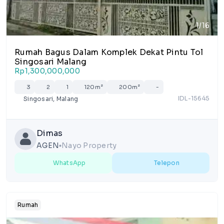
1/16
Rumah Bagus Dalam Komplek Dekat Pintu Tol
Singosari Malang
Rp1,300,000,000
3
2
1
120m²
200m²
-
IDL-15645
Singosari, Malang
Dimas
AGEN
Nayo Property
lens
WhatsApp
Telepon
Rumah