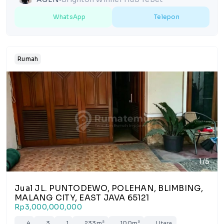
WhatsApp
Telepon
Rumah
1/5
Jual JL. PUNTODEWO, POLEHAN, BLIMBING,
MALANG CITY, EAST JAVA 65121
Rp3,000,000,000
4
3
1
233m²
100m²
Utara