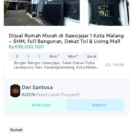
1/8
Dijual Rumah Murah di Sawojajar 1 Kota Malang
– SHM, Full Bangunan, Dekat Tol & Living Mall
Rp599,000,000
3
1
1
86m²
86m²
Barat
Burger Bangor Sawojajar, Jalan Danau Toba,
IDL-13656
Lesanpuro, Kec. Kedungkandang, Kota Malang,
Jawa Timur 65138
Dwi Santosa
AGEN
Next Level Properti
lens
WhatsApp
Telepon
Rumah