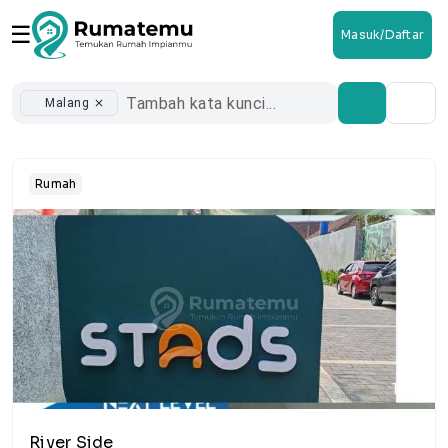
☰
Masuk/Daftar
Malang
close
Rumah
1/16
River Side