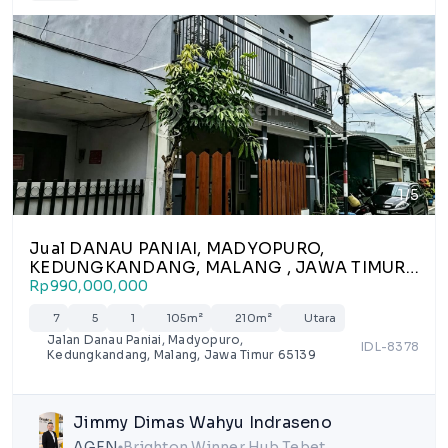
1/5
Jual DANAU PANIAI, MADYOPURO,
KEDUNGKANDANG, MALANG , JAWA TIMUR
65139
Rp990,000,000
7
5
1
105m²
210m²
Utara
Jalan Danau Paniai, Madyopuro,
IDL-8378
Kedungkandang, Malang, Jawa Timur 65139
Jimmy Dimas Wahyu Indraseno
AGEN
Brighton Winner Hub Tebet
lens