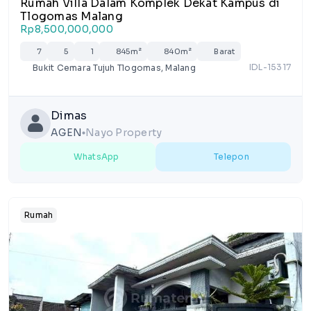
Rumah Villa Dalam Komplek Dekat Kampus di
Tlogomas Malang
Rp8,500,000,000
7
5
1
845m²
840m²
Barat
IDL-15317
Bukit Cemara Tujuh Tlogomas, Malang
Dimas
AGEN
Nayo Property
lens
WhatsApp
Telepon
Rumah