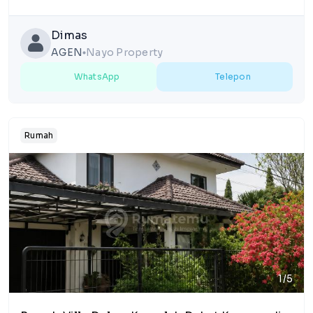
Dimas
AGEN
Nayo Property
lens
WhatsApp
Telepon
Rumah
1/5