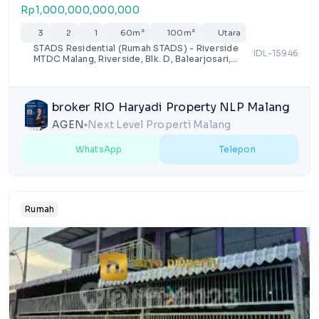
Rp1,000,000,000,000
3
2
1
60m²
100m²
Utara
STADS Residential (Rumah STADS) - Riverside
IDL-15946
MTDC Malang, Riverside, Blk. D, Balearjosari,
Kota Malang, Jawa Timur
broker RIO Haryadi Property NLP Malang
AGEN
Next Level Properti Malang
lens
WhatsApp
Telepon
Rumah