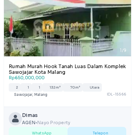
1/9
Rumah Murah Hook Tanah Luas Dalam Komplek
Sawojajar Kota Malang
Rp650,000,000
2
1
1
132m²
70m²
Utara
IDL-15566
Sawojajar, Malang
Dimas
AGEN
Nayo Property
lens
WhatsApp
Telepon