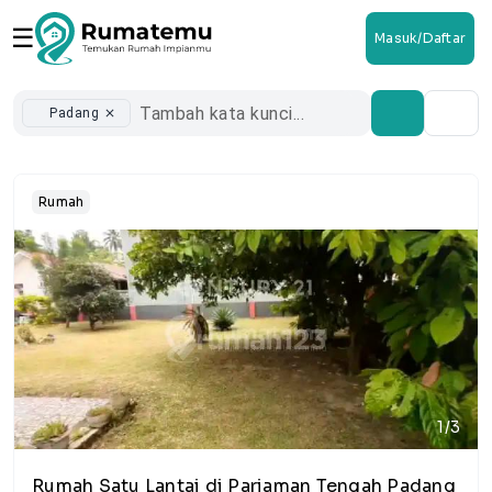
☰
Masuk/Daftar
Padang
close
Rumah
1/3
Rumah Satu Lantai di Pariaman Tengah Padang