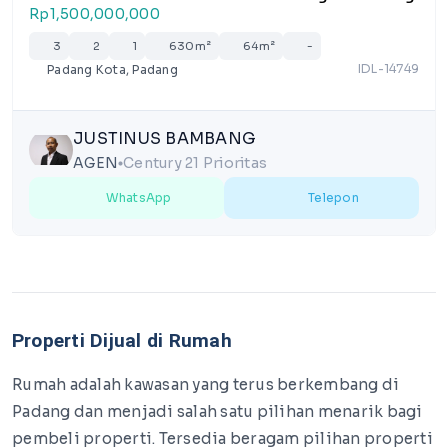
Rp1,500,000,000
3
2
1
630m²
64m²
-
IDL-14749
Padang Kota, Padang
JUSTINUS BAMBANG
AGEN
Century 21 Prioritas
lens
WhatsApp
Telepon
Properti Dijual di Rumah
Rumah adalah kawasan yang terus berkembang di
Padang dan menjadi salah satu pilihan menarik bagi
pembeli properti. Tersedia beragam pilihan properti