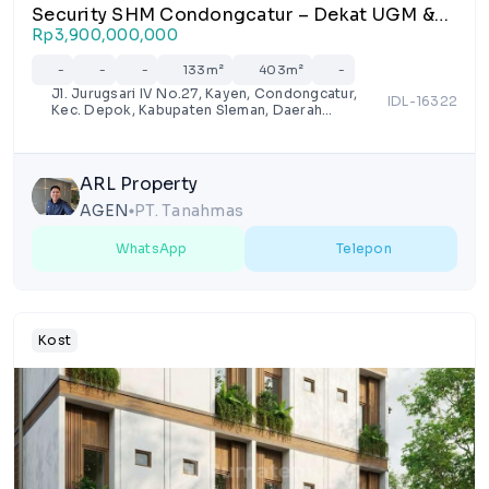
Security SHM Condongcatur – Dekat UGM &
Pakuwon Mall Sleman
Rp3,900,000,000
-
-
-
133m²
403m²
-
Jl. Jurugsari IV No.27, Kayen, Condongcatur,
IDL-16322
Kec. Depok, Kabupaten Sleman, Daerah
Istimewa Yogyakarta 55281, Indonesia
ARL Property
AGEN
PT. Tanahmas
lens
WhatsApp
Telepon
Kost