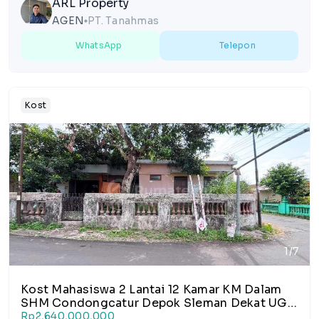
ARL Property
AGEN
PT. Tanahmas
lens
WhatsApp
Telepon
Kost
1/7
Kost Mahasiswa 2 Lantai 12 Kamar KM Dalam
SHM Condongcatur Depok Sleman Dekat UGM
Pakuwon Mall Jogja
Rp2,640,000,000