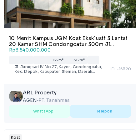
1/6
10 Menit Kampus UGM Kost Eksklusif 3 Lantai
20 Kamar SHM Condongcatur 300m Jl
Kaliurang Km 7 Pakuwon Mall
Rp3,540,000,000
-
-
-
156m²
317m²
-
Jl. Jurugsari IV No.27, Kayen, Condongcatur,
IDL-16320
Kec. Depok, Kabupaten Sleman, Daerah
Istimewa Yogyakarta 55281, Indonesia
ARL Property
AGEN
PT. Tanahmas
lens
WhatsApp
Telepon
Kost