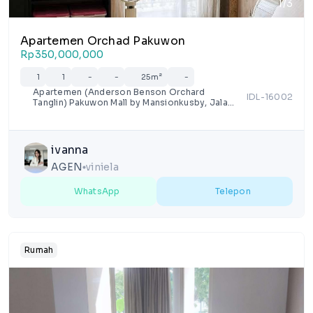
1/3
Apartemen Orchad Pakuwon
Rp350,000,000
1
1
-
-
25m²
-
Apartemen (Anderson Benson Orchard
IDL-16002
Tanglin) Pakuwon Mall by Mansionkusby, Jalan
puncak indah, Babatan, Surabaya, Jawa Timur
ivanna
AGEN
viniela
lens
WhatsApp
Telepon
Rumah