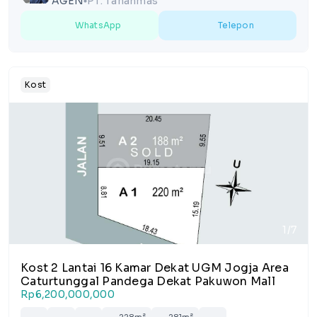
AGEN
PT. Tanahmas
lens
WhatsApp
Telepon
Kost
1/7
Kost 2 Lantai 16 Kamar Dekat UGM Jogja Area
Caturtunggal Pandega Dekat Pakuwon Mall
Rp6,200,000,000