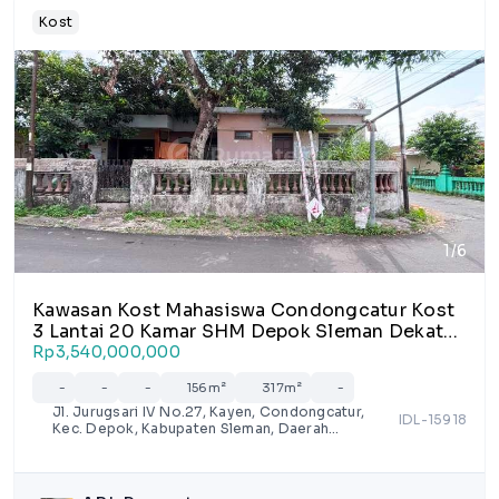
Kost
1/6
Kawasan Kost Mahasiswa Condongcatur Kost
3 Lantai 20 Kamar SHM Depok Sleman Dekat
UGM Pakuwon Mall Jogja
Rp3,540,000,000
-
-
-
156m²
317m²
-
Jl. Jurugsari IV No.27, Kayen, Condongcatur,
IDL-15918
Kec. Depok, Kabupaten Sleman, Daerah
Istimewa Yogyakarta 55281, Indonesia