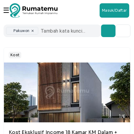
☰
Masuk/Daftar
Pakuwon
close
Kost
1/6
Kost Eksklusif Income 18 Kamar KM Dalam +