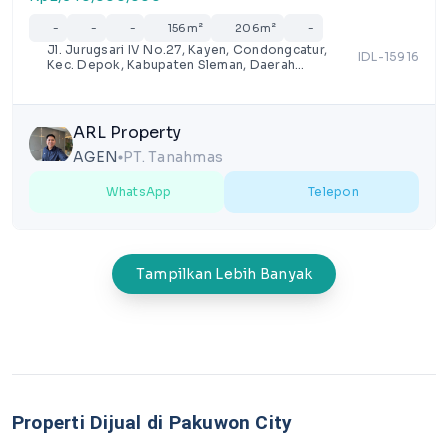
-
-
-
156m²
206m²
-
Jl. Jurugsari IV No.27, Kayen, Condongcatur,
IDL-15916
Kec. Depok, Kabupaten Sleman, Daerah
Istimewa Yogyakarta 55281, Indonesia
ARL Property
AGEN
PT. Tanahmas
lens
WhatsApp
Telepon
Tampilkan Lebih Banyak
Properti Dijual di Pakuwon City