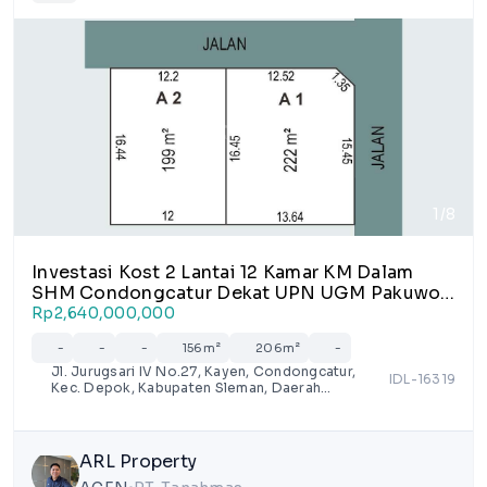
1/8
Investasi Kost 2 Lantai 12 Kamar KM Dalam
SHM Condongcatur Dekat UPN UGM Pakuwon
Mall Ringroad Utara
Rp2,640,000,000
-
-
-
156m²
206m²
-
Jl. Jurugsari IV No.27, Kayen, Condongcatur,
IDL-16319
Kec. Depok, Kabupaten Sleman, Daerah
Istimewa Yogyakarta 55281, Indonesia
ARL Property