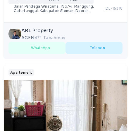
-
-
-
228m²
281m²
-
Jalan Pandega Wiratama I No.74, Manggung,
IDL-16318
Caturtunggal, Kabupaten Sleman, Daerah
Istimewa Yogyakarta
ARL Property
AGEN
PT. Tanahmas
lens
WhatsApp
Telepon
Apartement