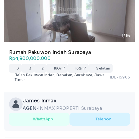
1/16
Rumah Pakuwon Indah Surabaya
Rp4,900,000,000
3
3
2
180m²
162m²
Selatan
Jalan Pakuwon Indah, Babatan, Surabaya, Jawa
IDL-15965
Timur
James Inmax
AGEN
INMAX PROPERTI Surabaya
lens
WhatsApp
Telepon