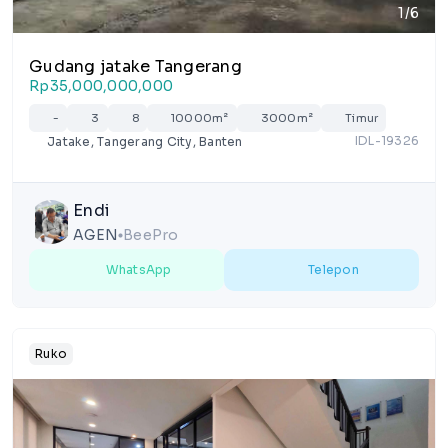
1/6
Gudang jatake Tangerang
Rp35,000,000,000
-
3
8
10000m²
3000m²
Timur
IDL-19326
Jatake, Tangerang City, Banten
Endi
AGEN
BeePro
lens
WhatsApp
Telepon
Ruko