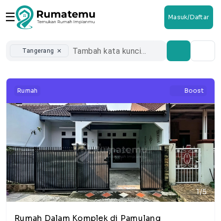
☰
Masuk/Daftar
Tangerang
close
Rumah
Boost
1/5
Rumah Dalam Komplek di Pamulang