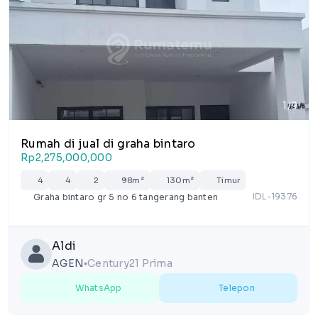
1/9
Rumah di jual di graha bintaro
Rp2,275,000,000
4
4
2
98m²
130m²
Timur
IDL-19376
Graha bintaro gr 5 no 6 tangerang banten
Aldi
AGEN
Century21 Prima
lens
WhatsApp
Telepon