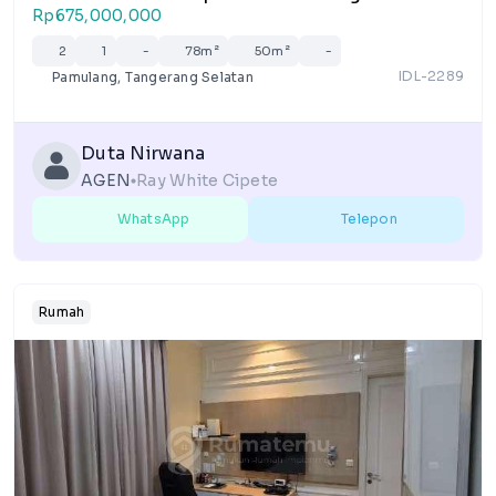
Rp675,000,000
2
1
-
78m²
50m²
-
IDL-2289
Pamulang, Tangerang Selatan
Duta Nirwana
AGEN
Ray White Cipete
lens
WhatsApp
Telepon
Rumah