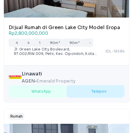
1/8
Dijual Rumah di Green Lake City Model Eropa
Rp2,800,000,000
4
4
1
90m²
90m²
-
Jl. Green Lake City Boulevard,
IDL-19384
RT.002/RW.009, Petir, Kec. Cipondoh, Kota
Tangerang, Banten 15147
Linawati
AGEN
Emerald Property
lens
WhatsApp
Telepon
Rumah