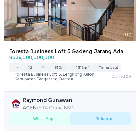
1/17
Foresta Business Loft 5 Gadeng Jarang Ada
Rp36,000,000,000
-
12
4
310m²
1312m²
Timur Laut
Foresta Business Loft 5, Lengkong Kulon,
IDL-19309
Kabupaten Tangerang, Banten
Raymond Gunawan
AGEN
ERA Graha BSD
lens
WhatsApp
Telepon