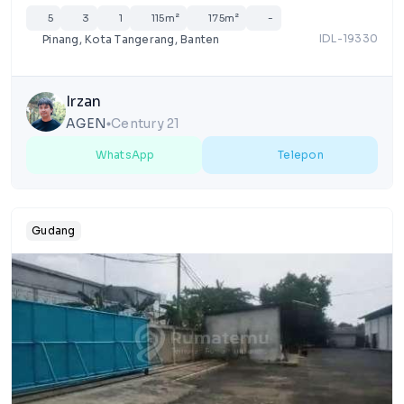
5
3
1
115m²
175m²
-
IDL-19330
Pinang, Kota Tangerang, Banten
Irzan
AGEN
Century 21
lens
WhatsApp
Telepon
Gudang