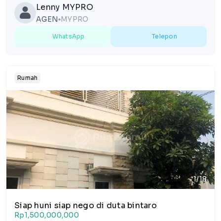
Lenny MYPRO
AGEN
MYPRO
lens
WhatsApp
Telepon
Rumah
1/18
Siap huni siap nego di duta bintaro
Rp1,500,000,000