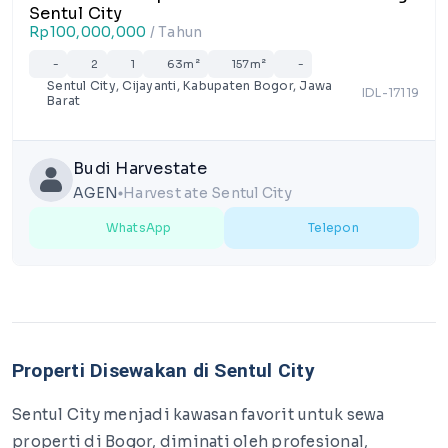
Sentul City
Rp100,000,000
/ Tahun
-
2
1
63m²
157m²
-
Sentul City, Cijayanti, Kabupaten Bogor, Jawa
IDL-17119
Barat
Budi Harvestate
AGEN
Harvest ate Sentul City
lens
WhatsApp
Telepon
Properti Disewakan di Sentul City
Sentul City menjadi kawasan favorit untuk sewa
properti di Bogor, diminati oleh profesional,