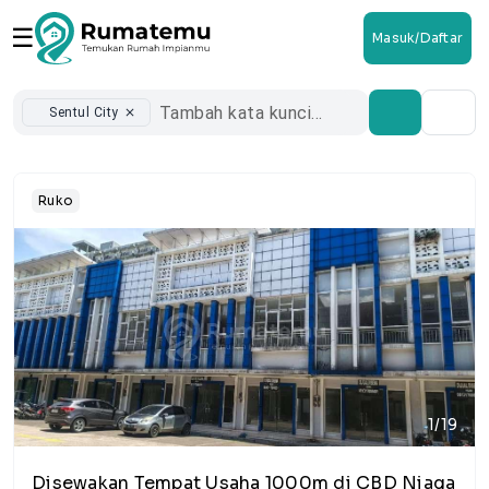
☰
Masuk/Daftar
Sentul City
close
Ruko
1/19
Disewakan Tempat Usaha 1000m di CBD Niaga