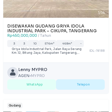
1/14
DISEWAKAN GUDANG GRIYA IDOLA
INDUSTRIAL PARK – CIKUPA, TANGERANG
Rp450,000,000
/ Tahun
3
3
10
576m²
468m²
-
Griya Idola Industrial Park, Jalan Raya Serang
IDL-19188
Km.12, Bitung Jaya, Kabupaten Tangerang,
Banten
Lenny MYPRO
AGEN
MYPRO
lens
WhatsApp
Telepon
Gudang