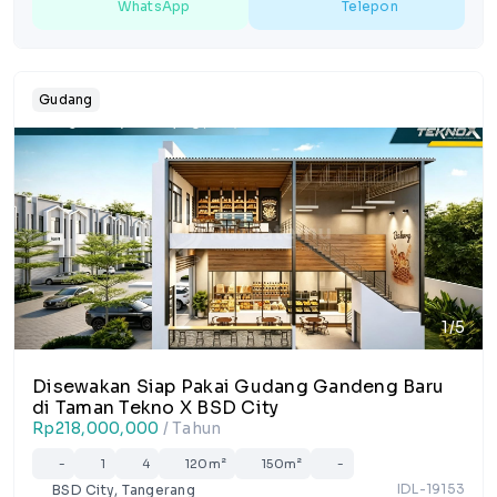
WhatsApp
Telepon
Gudang
1/5
Disewakan Siap Pakai Gudang Gandeng Baru
di Taman Tekno X BSD City
Rp218,000,000
/ Tahun
-
1
4
120m²
150m²
-
IDL-19153
BSD City, Tangerang