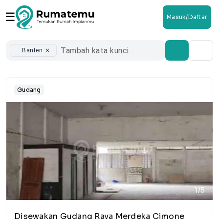
☰
Masuk/Daftar
Banten
close
Gudang
1/5
Disewakan Gudang Raya Merdeka Cimone