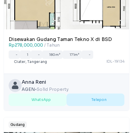
1/5
Disewakan Gudang Taman Tekno X di BSD
Rp278,000,000
/ Tahun
-
1
-
180m²
171m²
-
IDL-19134
Ciater, Tangerang
Anna Reni
AGEN
Solid Property
lens
WhatsApp
Telepon
Gudang