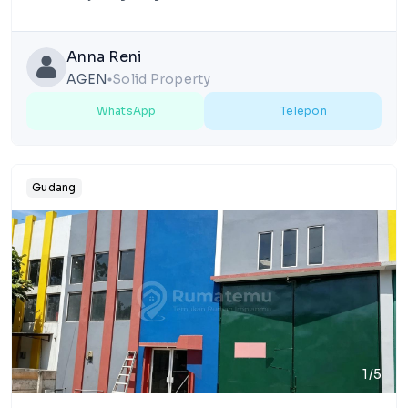
Anna Reni
AGEN
Solid Property
lens
WhatsApp
Telepon
Gudang
1/5