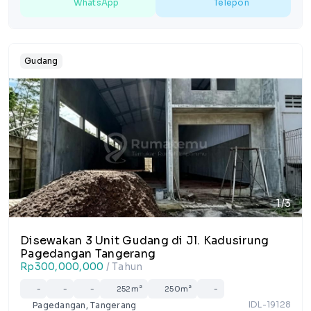
WhatsApp
Telepon
Gudang
1/3
Disewakan 3 Unit Gudang di Jl. Kadusirung
Pagedangan Tangerang
Rp300,000,000
/ Tahun
-
-
-
252m²
250m²
-
IDL-19128
Pagedangan, Tangerang