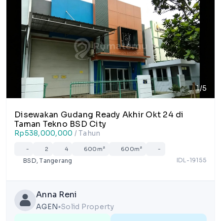
1/5
Disewakan Gudang Ready Akhir Okt 24 di
Taman Tekno BSD City
Rp538,000,000
/ Tahun
-
2
4
600m²
600m²
-
IDL-19155
BSD, Tangerang
Anna Reni
AGEN
Solid Property
lens