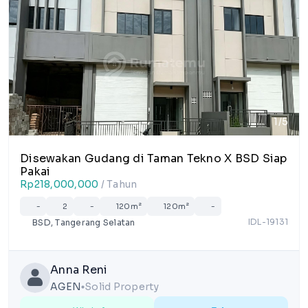
1/5
Disewakan Gudang di Taman Tekno X BSD Siap
Pakai
Rp218,000,000
/ Tahun
-
2
-
120m²
120m²
-
IDL-19131
BSD, Tangerang Selatan
Anna Reni
AGEN
Solid Property
lens