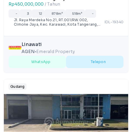
Rp450,000,000
/ Tahun
-
3
12
878m²
518m²
-
Jl. Raya Merdeka No.21, RT.001/RW.002,
IDL-19340
Cimone Jaya, Kec. Karawaci, Kota Tangerang,
Banten 15114
Linawati
AGEN
Emerald Property
lens
WhatsApp
Telepon
Gudang