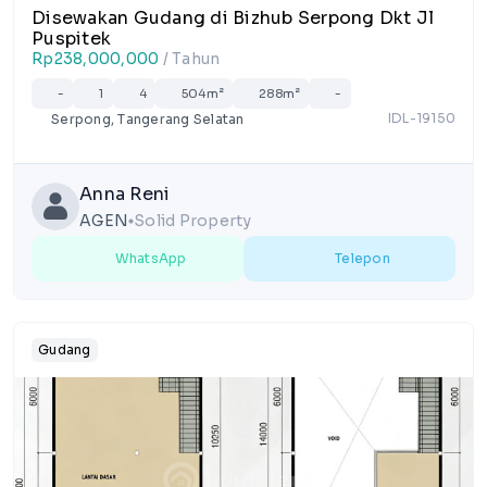
Disewakan Gudang di Bizhub Serpong Dkt Jl
Puspitek
Rp238,000,000
/ Tahun
-
1
4
504m²
288m²
-
IDL-19150
Serpong, Tangerang Selatan
Anna Reni
AGEN
Solid Property
lens
WhatsApp
Telepon
Gudang